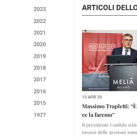
ARTICOLI DELL
2023
2022
2021
2020
2019
2018
2017
2016
15 APR 20
2015
Massimo Trapletti: “
1977
ce la faremo”
Il presidente Confida schie
incassi delle gestioni son