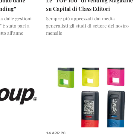
dotto dalle
Le “TOP 100” di Vending Magazine
ending”
su Capital di Class Editori
a dalle gestioni
Sempre più apprezzati dai media
 è stato pari a
generalisti gli studi di settore del nostro
tto all’anno
mensile
14 APR 20