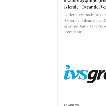
Il valore aggiunto pro
aziende “Oscar del V
La ricchezza totale prodott
“Oscar del Bilancio – 2018”
89.217.394 Euro, +21% rispe
precedente
15 APR 20