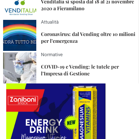
Venditalia si sposta dal 18 al 21 novembre
2020 a Fieramilano
Attualità
Coronavirus: dal Vending oltre 10 milioni
per l’emergenza
Normative
COVID-19 e Vending: le tutele per
l’Impresa di Gestione