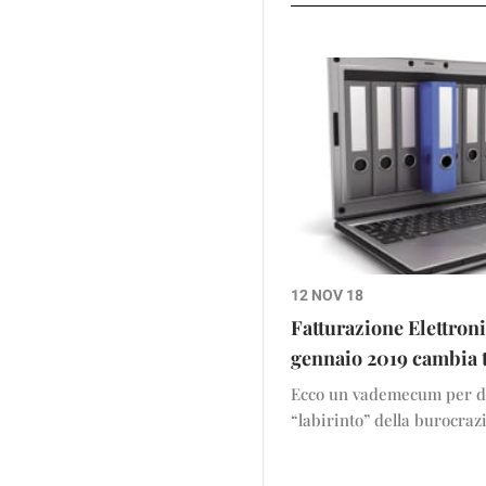
12 NOV 18
Fatturazione Elettronic
gennaio 2019 cambia t
Ecco un vademecum per di
“labirinto” della burocraz