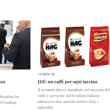
12 NOV 18
nza
JDE: un caffè per ogni tazzina
Il secondo player mondiale nel mercato de
caffè è presente nel Vending italiano
 faentina ha
attraverso due marchi storici: Hag e
nel Vending
Splendid