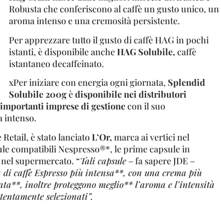
Robusta che conferiscono al caffè un gusto unico, un
aroma intenso e una cremosità persistente.
Per apprezzare tutto il gusto di caffè HAG in pochi
istanti, è disponibile anche
HAG Solubile,
caffè
istantaneo decaffeinato.
xPer iniziare con energia ogni giornata,
Splendid
Solubile 200g
è
disponibile nei distributori
 importanti imprese di gestione
con il suo
 intenso.
e Retail, è stato lanciato
L’Or,
marca ai vertici nel
le compatibili Nespresso®*, le prime capsule in
i nel supermercato. “
Tali capsule
– fa sapere JDE –
 di caffè Espresso più intensa**, con una crema più
ta**, inoltre proteggono meglio** l’aroma e l’intensità
ttentamente selezionati”.