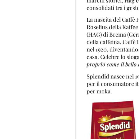
marchi storici,
Hag e
consolidati tra i gest
La nascita del Caffè 
Roselius della Kaffe
(HAG) di Brema (Germ
della caffeina. Caffè
nel 1920, diventando 
casa. Celebre lo slog
proprio come il bello 
Splendid nasce nel 1
per il consumatore it
per moka.