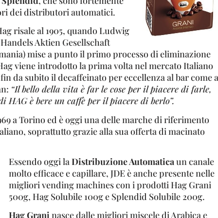
 Splendid
, che sono fortemente
ori dei distributori automatici.
Hag risale al 1905, quando Ludwig
e Handels Aktien Gesellschaft
ania) mise a punto il primo processo di eliminazione
 Hag viene introdotto la prima volta nel mercato Italiano
fin da subito il decaffeinato per eccellenza al bar come 
an:
“Il bello della vita è far le cose per il piacere di farle,
di HAG è bere un caffè per il piacere di berlo”.
969 a Torino ed è oggi una delle marche di riferimento
aliano, soprattutto grazie alla sua offerta di macinato
Essendo oggi la
Distribuzione Automatica
un canale
molto efficace e capillare, JDE è anche presente nelle
migliori vending machines con i prodotti Hag Grani
500g, Hag Solubile 100g e Splendid Solubile 200g.
Hag Grani
nasce dalle migliori miscele di Arabica e