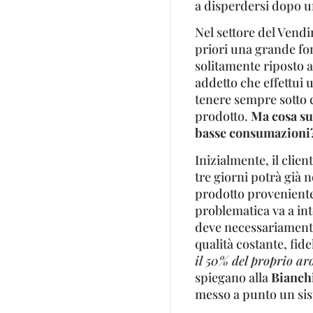
a disperdersi dopo u
Nel settore del Vendi
priori una grande font
solitamente riposto a
addetto che effettui 
tenere sempre sotto 
prodotto.
Ma cosa su
basse consumazioni
Inizialmente, il clie
tre giorni potrà già 
prodotto provenient
problematica va a int
deve necessariamente
qualità costante, fide
il 50% del proprio ar
spiegano alla
Bianchi
messo a punto un sis