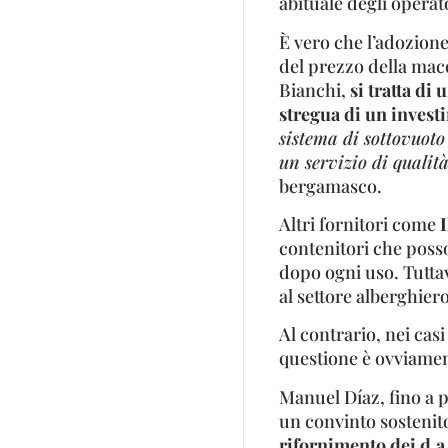
abituale degli operat
È vero che l’adozion
del prezzo della macc
Bianchi,
si tratta di
stregua di un invest
sistema di sottovuot
un servizio di qualità
bergamasco.
Altri fornitori come
I
contenitori che poss
dopo ogni uso. Tuttavi
al settore alberghier
Al contrario, nei cas
questione è ovviament
Manuel Díaz, fino a 
un convinto sosteni
rifornimento dei d.a.