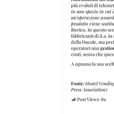
più evoluti di telemet
in uno spazio in cui è
un’operazione assurd
prodotto viene sostit
iberico. In questo s
fabbricanti di d.a. in
della Ducale, ma pref
operatori una
gestio
costi, senza che ques
A ognuno la sua scelt
Fonte:
Hostel Vendin
Press Association)
Post Views:
89