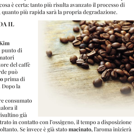
cosa è certa: tanto più risulta avanzato il processo di
, quanto più rapida sarà la propria degradazione.
A IL
Kim
e punto di
matori
tore del caffè
erde può
no
prima di
. Dopo la
ere consumato
alora il
risultino già
entrato in contatto con l’ossigeno, il tempo a disposizione
oltanto. Se invece è già stato
macinato,
l’aroma inizierà