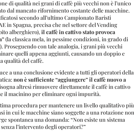
ne di qualità nei grani di caffè più vecchi non è l’unico
to dal mancato rifornimento costante delle macchine.
ificatosi secondo all’ultimo Campionato Baristi
AE in Spagna, precisa che nel settore del Vending
ito alberghiero),
il caffè in cattivo stato provoca
a”
(la classica mela, in pessime condizioni, in grado di
re). Proseguendo con tale analogia, i grani più vecchi
inare quelli appena aggiunti, causando un doppio e
 qualità del caffè.
uce a una conclusione evidente a tutti gli operatori della
atica:
non è sufficiente “aggiungere” il caffè nuovo a
sogna altresì rimuovere direttamente il caffè in cattivo
lte il macinino per eliminare ogni impurità.
tima procedura per mantenere un livello qualitativo più
asi in cui le macchine siano soggette a una rotazione no
sorge spontanea una domanda: “Non esiste un sistema
 senza l’intervento degli operatori?”