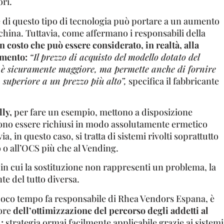
ori.
e di questo tipo di tecnologia può portare a un aumento
hina. Tuttavia, come affermano i responsabili della
 un costo che può essere considerato, in realtà, alla
imento:
“Il prezzo di acquisto del modello dotato del
o è sicuramente maggiore, ma permette anche di fornire
 superiore a un prezzo più alto”,
specifica il fabbricante
lly,
per fare un esempio, mettono a disposizione
ono essere richiusi in modo assolutamente ermetico
a, in questo caso, si tratta di sistemi rivolti soprattutto
o o all’OCS più che al Vending.
i in cui la sostituzione non rappresenti un problema, la
e del tutto diversa.
poco tempo fa responsabile di Rhea Vendors Espana, è
tore
dell’ottimizzazione del percorso degli addetti al
;
strategia ormai facilmente applicabile grazie ai sistemi