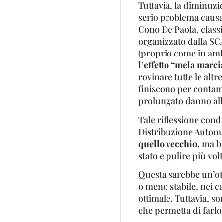
Tuttavia, la diminuzio
serio problema causa
Cono De Paola, class
organizzato dalla SC
(proprio come in amb
l’effetto “mela marci
rovinare tutte le alt
finiscono per contam
prolungato danno alla
Tale riflessione cond
Distribuzione Autom
quello vecchio,
ma bi
stato e pulire più vo
Questa sarebbe un’ot
o meno stabile, nei c
ottimale. Tuttavia, 
che permetta di farlo