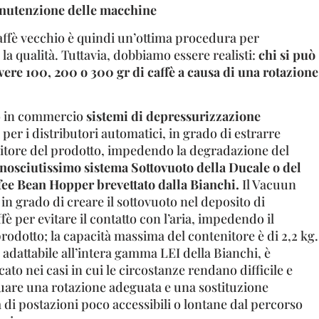
nutenzione delle macchine
caffè vecchio è quindi un’ottima procedura per
la qualità. Tuttavia, dobbiamo essere realisti:
chi si può
ere 100, 200 o 300 gr di caffè a causa di una rotazione
o in commercio
sistemi di depressurizzazione
per i distributori automatici, in grado di estrarre
nitore del prodotto, impedendo la degradazione del
conosciutissimo sistema Sottovuoto della Ducale o del
ee Bean Hopper brevettato dalla Bianchi.
Il Vacuun
n grado di creare il sottovuoto nel deposito di
fè per evitare il contatto con l’aria, impedendo il
odotto; la capacità massima del contenitore è di 2,2 kg.
dattabile all’intera gamma LEI della Bianchi, è
ato nei casi in cui le circostanze rendano difficile e
uare una rotazione adeguata e una sostituzione
 di postazioni poco accessibili o lontane dal percorso