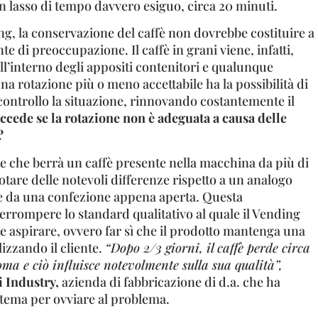
n lasso di tempo davvero esiguo, circa 20 minuti.
ng, la conservazione del caffè non dovrebbe costituire a
e di preoccupazione. Il caffè in grani viene, infatti,
ll’interno degli appositi contenitori e qualunque
una rotazione più o meno accettabile ha la possibilità di
controllo la situazione, rinnovando costantemente il
ccede se la rotazione non è adeguata a causa delle
?
nte che berrà un caffè presente nella macchina da più di
notare delle notevoli differenze rispetto a un analogo
e da una confezione appena aperta. Questa
errompere lo standard qualitativo al quale il Vending
 aspirare, ovvero far sì che il prodotto mantenga una
lizzando il cliente.
“Dopo 2/3 giorni, il caffè perde circa
oma e ciò influisce notevolmente sulla sua qualità”,
 Industry,
azienda di fabbricazione di d.a. che ha
tema per ovviare al problema.