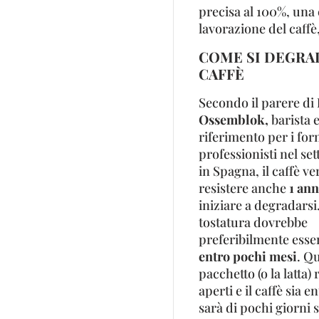
precisa al 100%, una 
lavorazione del caffè
COME SI DEGRAD
CAFFÈ
Secondo il parere di
Ossemblok,
barista 
riferimento per i for
professionisti nel set
in Spagna, il caffè v
resistere anche
1 an
iniziare a degradarsi
tostatura dovrebbe
preferibilmente ess
entro pochi mesi
. Qu
pacchetto (o la latta) 
aperti e il caffè sia 
sarà di pochi giorni s