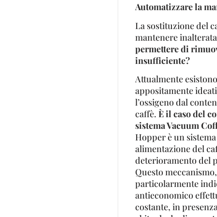
Automatizzare la ma
La sostituzione del 
mantenere inalterata 
permettere di rimuov
insufficiente?
Attualmente esiston
appositamente ideati 
l’ossigeno dal conte
caffè.
È il caso del 
sistema Vacuum Coff
Hopper è un sistema i
alimentazione del caf
deterioramento del pr
Questo meccanismo, a
particolarmente indic
antieconomico effett
costante, in presenza