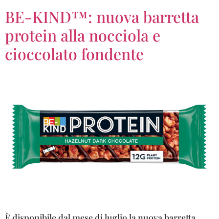
BE-KIND™: nuova barretta
protein alla nocciola e
cioccolato fondente
È disponibile dal mese di luglio la nuova barretta