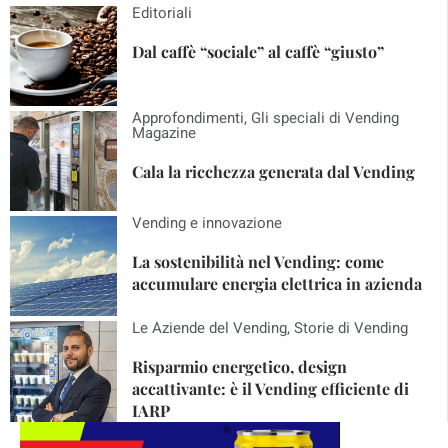
Editoriali
Dal caffè “sociale” al caffè “giusto”
Approfondimenti
,
Gli speciali di Vending
Magazine
Cala la ricchezza generata dal Vending
Vending e innovazione
La sostenibilità nel Vending: come
accumulare energia elettrica in azienda
Le Aziende del Vending
,
Storie di Vending
Risparmio energetico, design
accattivante: è il Vending efficiente di
IARP