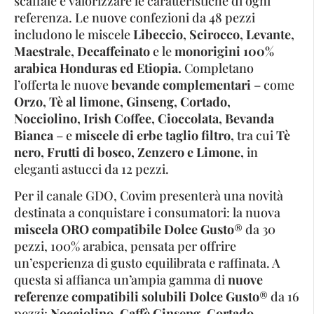
scaffale e valorizzare le caratteristiche di ogni
referenza. Le nuove confezioni da 48 pezzi
includono le miscele
Libeccio, Scirocco, Levante,
Maestrale, Decaffeinato
e le
monorigini 100%
arabica Honduras ed Etiopia.
Completano
l’offerta le nuove
bevande complementari
– come
Orzo, Tè al limone, Ginseng, Cortado,
Nocciolino, Irish Coffee, Cioccolata, Bevanda
Bianca
– e
miscele di erbe taglio filtro,
tra cui
Tè
nero, Frutti di bosco, Zenzero e Limone,
in
eleganti astucci da 12 pezzi.
Per il canale GDO, Covim presenterà una novità
destinata a conquistare i consumatori: la nuova
miscela ORO compatibile Dolce Gusto
® da 30
pezzi, 100% arabica, pensata per offrire
un’esperienza di gusto equilibrata e raffinata. A
questa si affianca un’ampia gamma di
nuove
referenze compatibili solubili Dolce Gusto
® da 16
pezzi:
Nocciolino, Caffè Ginseng, Cortado,