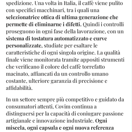
spedizione. Una volta in Italia, il caffè viene pulito
con specifici macchinari, tra i quali una
selezionatrice ottica di ultima generazione che
permette di eliminarne i difetti.
Quindi i controlli
proseguono in ogni fase della lavorazione, con un
sistema di tostatura automatizzato e curve
personalizzate,
studiate per esaltare le
caratteristiche di ogni singola origine. La qualità
finale viene monitorata tramite appositi strumenti
che verificano il colore del caffè torrefatto
macinato, affiancati da un controllo umano
costante, ulteriore garanzia di precisione e
affidabilità.
In un settore sempre più competitivo e guidato da
consumatori attenti, Covim continua a
distinguersi per la capacità di coniugare passione
artigianale e innovazione industriale.
Ogni
miscela, ogni capsula e ogni nuova referenza