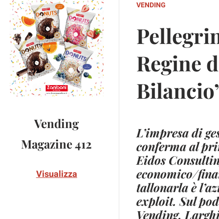
VENDING
Pellegri
Regine d
Bilancio
Vending
L’impresa di ges
Magazine 412
conferma al pri
Eidos Consultin
economico/finan
Visualizza
tallonarla è l’a
exploit. Sul pod
Vending. Larghi