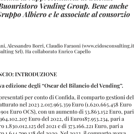
 Buonristoro Vending Group. Bene anche
ruppo Albiero e le associate al consorzio
ni, Alessandro Borri, Claudio Faraoni (www.eidosconsulting.i
ulting Srl). Ha collaborato Enrico Capello
NCIO: INTRODUZIONE
ava edizione degli “Oscar del Bilancio del Vending”.
presentati per conto di Confida, il comparto gestioni del
atturato nel 2023 2.017.965.359 Euro (1.620.665.458 Euro
.901 Euro OCS), con un aumento di 53.863.152 Euro, pari
.964.102.207 Euro del 2022, di Euro187.953.234, pari a
o 1.830.012.125 del 2021 e di 373.166.221 Euro, pari a
ro 1.644.799.138 del 2020. Nel 2022, il comparto aveva