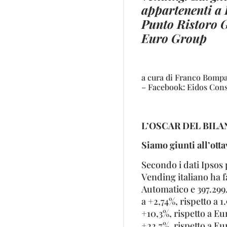
appartenenti a
Punto Ristoro G
Euro Group
a cura di Franco Bompa
– Facebook: Eidos Cons
L’OSCAR DEL BILA
Siamo giunti all’ott
Secondo i dati Ipsos 
Vending italiano ha f
Automatico e 397.299
a +2,74%, rispetto a 1
+10,3%, rispetto a Eur
+22,7%, rispetto a Eu