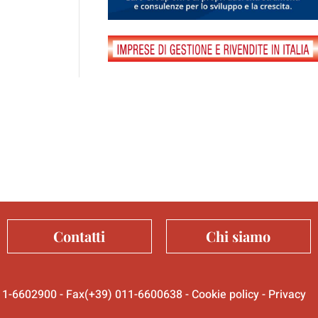
Contatti
Chi siamo
 011-6602900 - Fax(+39) 011-6600638 -
Cookie policy
-
Privacy