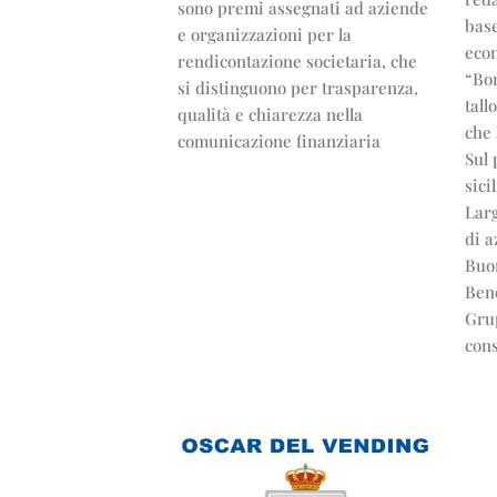
sono premi assegnati ad aziende
bas
e organizzazioni per la
econ
rendicontazione societaria, che
“Bon
si distinguono per trasparenza,
tall
qualità e chiarezza nella
che 
comunicazione finanziaria
Sul 
sici
Lar
di a
Buo
Ben
Grup
con