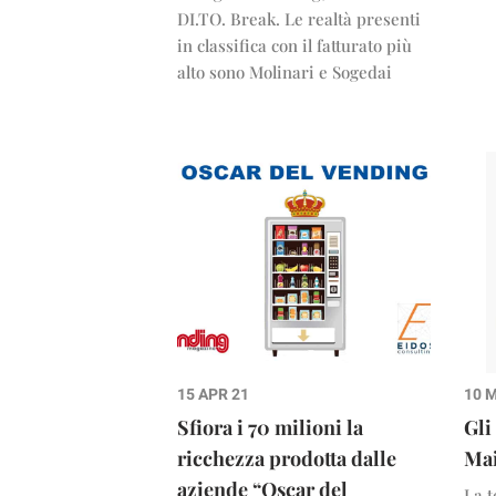
DI.TO. Break. Le realtà presenti
in classifica con il fatturato più
alto sono Molinari e Sogedai
15 APR 21
10 
Sfiora i 70 milioni la
Gli
ricchezza prodotta dalle
Mai
aziende “Oscar del
La t