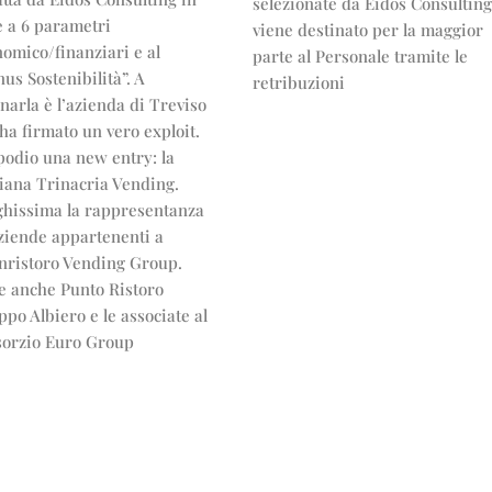
selezionate da Eidos Consultin
e a 6 parametri
viene destinato per la maggior
omico/finanziari e al
parte al Personale tramite le
us Sostenibilità”. A
retribuzioni
onarla è l’azienda di Treviso
ha firmato un vero exploit.
podio una new entry: la
liana Trinacria Vending.
ghissima la rappresentanza
ziende appartenenti a
nristoro Vending Group.
e anche Punto Ristoro
po Albiero e le associate al
sorzio Euro Group