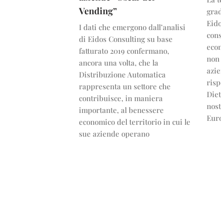
Vending”
grad
Eid
I dati che emergono dall’analisi
con
di Eidos Consulting su base
econ
fatturato 2019 confermano,
non 
ancora una volta, che la
azie
Distribuzione Automatica
risp
rappresenta un settore che
Diet
contribuisce, in maniera
nost
importante, al benessere
Eur
economico del territorio in cui le
sue aziende operano