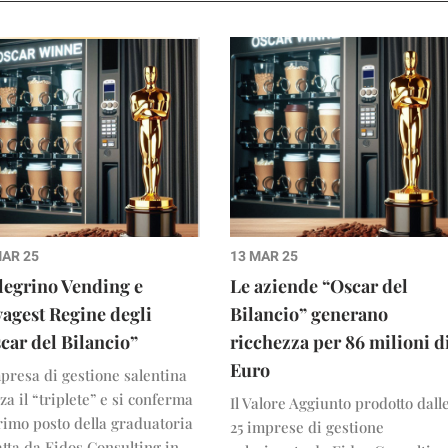
MAR 25
13 MAR 25
legrino Vending e
Le aziende “Oscar del
agest Regine degli
Bilancio” generano
car del Bilancio”
ricchezza per 86 milioni d
Euro
presa di gestione salentina
za il “triplete” e si conferma
Il Valore Aggiunto prodotto dall
rimo posto della graduatoria
25 imprese di gestione
tta da Eidos Consulting in