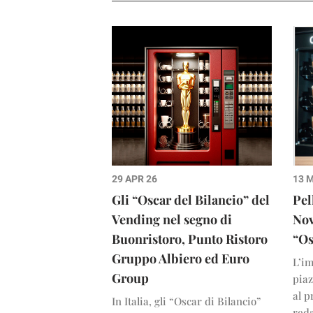
29 APR 26
13 
Gli “Oscar del Bilancio” del
Pel
Vending nel segno di
Nov
Buonristoro, Punto Ristoro
“Os
Gruppo Albiero ed Euro
L’im
Group
piaz
al p
In Italia, gli “Oscar di Bilancio”
reda