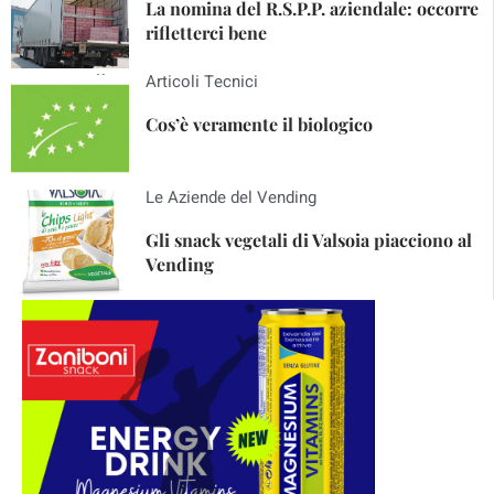
La nomina del R.S.P.P. aziendale: occorre
rifletterci bene
Articoli Tecnici
Cos’è veramente il biologico
Le Aziende del Vending
Gli snack vegetali di Valsoia piacciono al
Vending