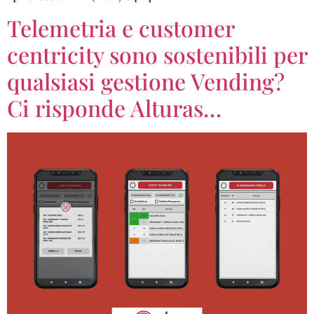
Telemetria e customer
centricity sono sostenibili per
qualsiasi gestione Vending?
Ci risponde Alturas…