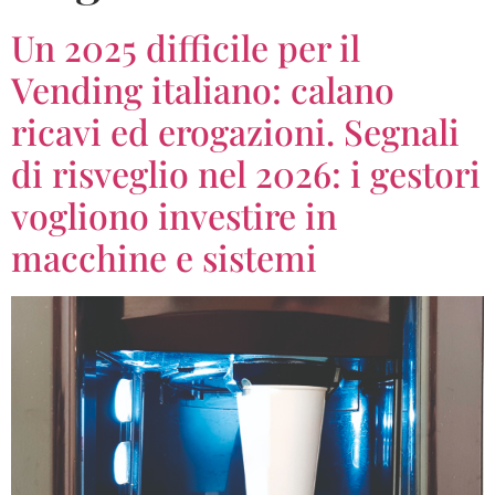
Un 2025 difficile per il
Vending italiano: calano
ricavi ed erogazioni. Segnali
di risveglio nel 2026: i gestori
vogliono investire in
macchine e sistemi