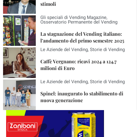
stimoli
Gli speciali di Vending Magazine
,
Osservatorio Permanente del Vending
La stagnazione del Vending italiano:
l’andamento del primo semestre 2025
Le Aziende del Vending
,
Storie di Vending
Caffè Vergnano: ricavi 2024 a 124,7
milioni di Euro
Le Aziende del Vending
,
Storie di Vending
Spinel: inaugurato lo stabilimento di
nuova generazione