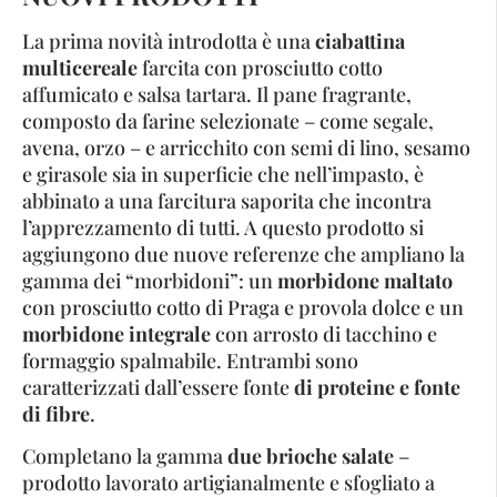
La prima novità introdotta è una
ciabattina
multicereale
farcita con prosciutto cotto
affumicato e salsa tartara. Il pane fragrante,
composto da farine selezionate – come segale,
avena, orzo – e arricchito con semi di lino, sesamo
e girasole sia in superficie che nell’impasto, è
abbinato a una farcitura saporita che incontra
l’apprezzamento di tutti. A questo prodotto si
aggiungono due nuove referenze che ampliano la
gamma dei “morbidoni”: un
morbidone maltato
con prosciutto cotto di Praga e provola dolce e un
morbidone integrale
con arrosto di tacchino e
formaggio spalmabile. Entrambi sono
caratterizzati dall’essere fonte
di proteine e fonte
di fibre
.
Completano la gamma
due brioche salate
–
prodotto lavorato artigianalmente e sfogliato a