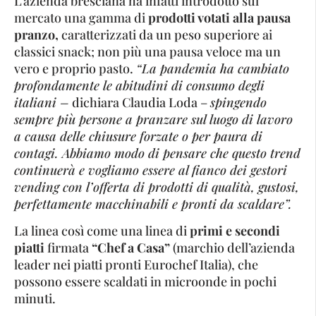
L’azienda bresciana ha infatti introdotto sul
mercato una gamma di
prodotti votati alla pausa
pranzo,
caratterizzati da un peso superiore ai
classici snack; non più una pausa veloce ma un
vero e proprio pasto.
“La pandemia ha cambiato
profondamente le abitudini di consumo degli
italiani –
dichiara Claudia Loda –
spingendo
sempre più persone a pranzare sul luogo di lavoro
a causa delle chiusure forzate o per paura di
contagi. Abbiamo modo di pensare che questo trend
continuerà e vogliamo essere al fianco dei gestori
vending con l’offerta di prodotti di qualità, gustosi,
perfettamente macchinabili e pronti da scaldare”.
La linea così come una linea di
primi e secondi
piatti
firmata
“Chef a Casa”
(marchio dell’azienda
leader nei piatti pronti Eurochef Italia), che
possono essere scaldati in microonde in pochi
minuti.