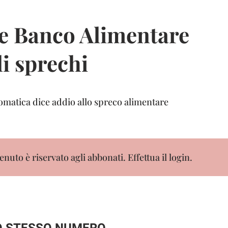
e Banco Alimentare
li sprechi
omatica dice addio allo spreco alimentare
nuto è riservato agli abbonati. Effettua il login.