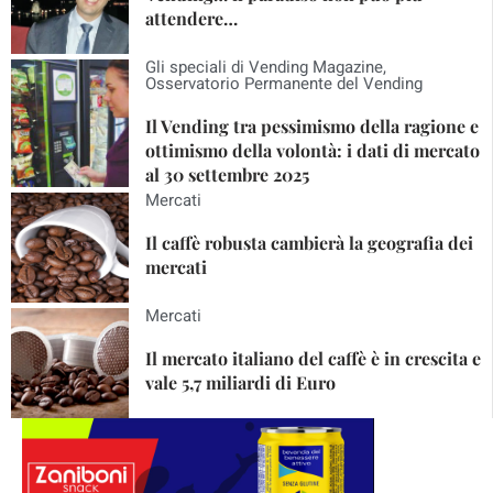
attendere…
Gli speciali di Vending Magazine
,
Osservatorio Permanente del Vending
Il Vending tra pessimismo della ragione e
ottimismo della volontà: i dati di mercato
al 30 settembre 2025
Mercati
Il caffè robusta cambierà la geografia dei
mercati
Mercati
Il mercato italiano del caffè è in crescita e
vale 5,7 miliardi di Euro