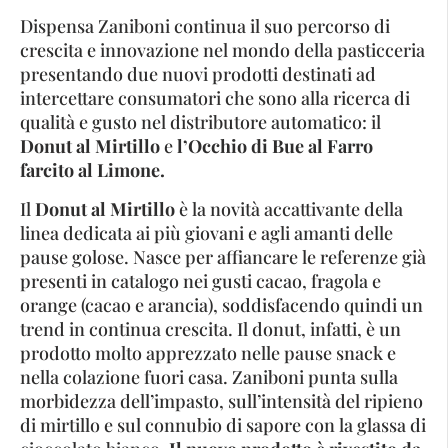
Dispensa Zaniboni continua il suo percorso di
crescita e innovazione nel mondo della pasticceria
presentando due nuovi prodotti destinati ad
intercettare consumatori che sono alla ricerca di
qualità e gusto nel distributore automatico: il
Donut al Mirtillo
e
l’Occhio di Bue al Farro
farcito al Limone.
Il
Donut al Mirtillo
è la novità accattivante della
linea dedicata ai più giovani e agli amanti delle
pause golose. Nasce per affiancare le referenze già
presenti in catalogo nei gusti cacao, fragola e
orange (cacao e arancia), soddisfacendo quindi un
trend in continua crescita. Il donut, infatti, è un
prodotto molto apprezzato nelle pause snack e
nella colazione fuori casa. Zaniboni punta sulla
morbidezza dell’impasto, sull’intensità del ripieno
di mirtillo e sul connubio di sapore con la glassa di