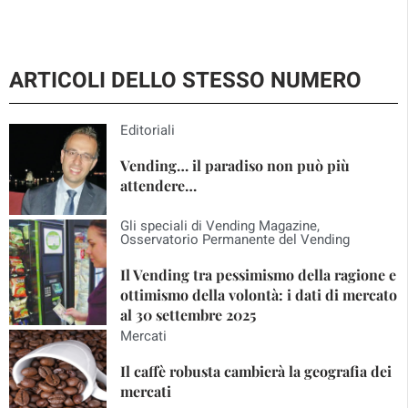
ARTICOLI DELLO STESSO NUMERO
Editoriali
Vending… il paradiso non può più
attendere…
Gli speciali di Vending Magazine
,
Osservatorio Permanente del Vending
Il Vending tra pessimismo della ragione e
ottimismo della volontà: i dati di mercato
al 30 settembre 2025
Mercati
Il caffè robusta cambierà la geografia dei
mercati