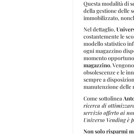
Questa modalità di se
della gestione delle
immobilizzato, nonché
Nel dettaglio,
Univer
costantemente le scor
modello statistico i
ogni magazzino dispon
momento opportuno, 
magazzino
. Vengono 
obsolescenze e le inn
sempre a disposizion
manutenzione delle 
Come sottolinea
Anto
ricerca di ottimizzar
servizio offerto ai no
Universo Vending è p
Non solo risparmi m