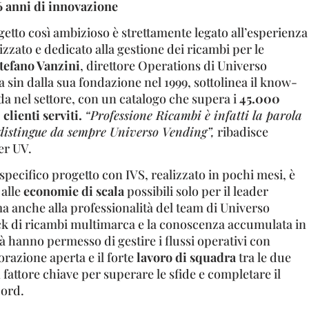
6 anni di innovazione
getto così ambizioso è strettamente legato all’esperienza
izzato e dedicato alla gestione dei ricambi per le
tefano Vanzini
, direttore Operations di Universo
a sin dalla sua fondazione nel 1999, sottolinea il know-
da nel settore, con un catalogo che supera i
45.000
 clienti
serviti.
“Professione Ricambi è infatti la parola
distingue da sempre Universo Vending”,
ribadisce
er UV.
specifico progetto con IVS, realizzato in pochi mesi, è
 alle
economie di scala
possibili solo per il leader
 ma anche alla professionalità del team di Universo
ock di ricambi multimarca e la conoscenza accumulata in
ità hanno permesso di gestire i flussi operativi con
orazione aperta e il forte
lavoro di squadra
tra le due
 fattore chiave per superare le sfide e completare il
cord.