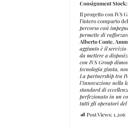
Consignment Stock: 
Il progetto con IVS 
l’intero comparto del
percorso così impegna
permette di rafforzar
Alberto Conte
,
Ammin
aggiunto è il servizi
da mettere a disposizi
con IVS Group dimostr
tecnologia giusta, non 
La partnership tra I
l’innovazione nella l
standard di eccellenza
perfezionato in un co
tutti gli operatori de
Post Views:
1.206