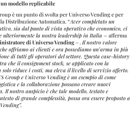
un modello replicabile
Group è un punto di svolta per Universo Vending e per
la Distribuzione Automatica. “
Aver completato un
tivo, sia dal punto di vista operativo che economico, ci
e ulteriormente la nostra leadership in Italia –
afferma
istratore di Universo Vending
– .
Il nostro valore
o che offriamo ai clienti e ora possediamo un’arma in più
one di tutti gli operatori del settore. Questa case-history
a che il consignment stock, se applicato con la
solo riduce i costi, ma eleva il livello di servizio offerto.
VS Group e Universo Vending è un esempio di come
ogistica e la collaborazione possano creare nuovi
. Il nostro auspicio è che tale modello, testato e
ntesto di grande complessità, possa ora essere proposto a
l Vending”.