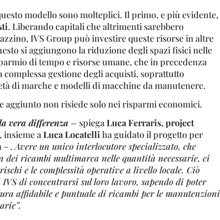
 questo modello sono molteplici. Il primo, e più evidente,
ti
. Liberando capitali che altrimenti sarebbero
zzino, IVS Group può investire queste risorse in altre
uesto si aggiungono la riduzione degli spazi fisici nelle
 risparmio di tempo e risorse umane, che in precedenza
 complessa gestione degli acquisti, soprattutto
età di marche e modelli di macchine da manutenere.
ore aggiunto non risiede solo nei risparmi economici.
 la vera differenza
–
spiega
Luca Ferraris, project
, insieme a
Luca Locatelli
ha guidato il progetto per
 – .
Avere un unico interlocutore specializzato, che
a dei ricambi multimarca nelle quantità necessarie, ci
rischi e le complessità operative a livello locale. Ciò
di IVS di concentrarsi sul loro lavoro, sapendo di poter
ura affidabile e puntuale di ricambi per le manutenzioni
arie”.