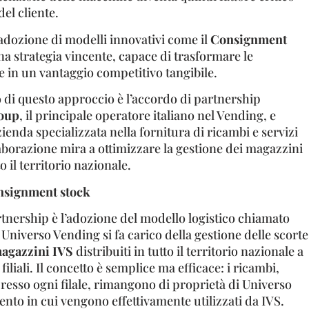
del cliente.
’adozione di modelli innovativi come il
Consignment
a strategia vincente, capace di trasformare le
e in un vantaggio competitivo tangibile.
di questo approccio è l’accordo di partnership
oup
, il principale operatore italiano nel Vending, e
zienda specializzata nella fornitura di ricambi e servizi
laborazione mira a ottimizzare la gestione dei magazzini
o il territorio nazionale.
nsignment stock
rtnership è l’adozione del modello logistico chiamato
. Universo Vending si fa carico della gestione delle scorte
magazzini IVS
distribuiti in tutto il territorio nazionale a
 filiali. Il concetto è semplice ma efficace: i ricambi,
resso ogni filale, rimangono di proprietà di Universo
nto in cui vengono effettivamente utilizzati da IVS.