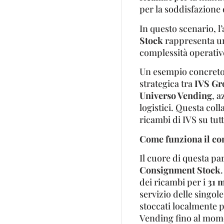
per la soddisfazione 
In questo scenario, l
Stock
rappresenta un
complessità operativ
Un esempio concreto 
strategica tra
IVS Gr
Universo Vending
, a
logistici. Questa col
ricambi di IVS su tutt
Come funziona il co
Il cuore di questa pa
Consignment Stock
dei ricambi per i
31 
servizio delle singole
stoccati localmente p
Vending fino al mome