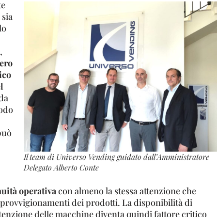
te
 sia
lo
,
ero
ico
l
da
modo
 può
Il team di Universo Vending guidato dall’Amministratore
Delegato Alberto Conte
uità operativa
con almeno la stessa attenzione che
pprovvigionamenti dei prodotti. La disponibilità di
enzione delle macchine diventa quindi fattore critico