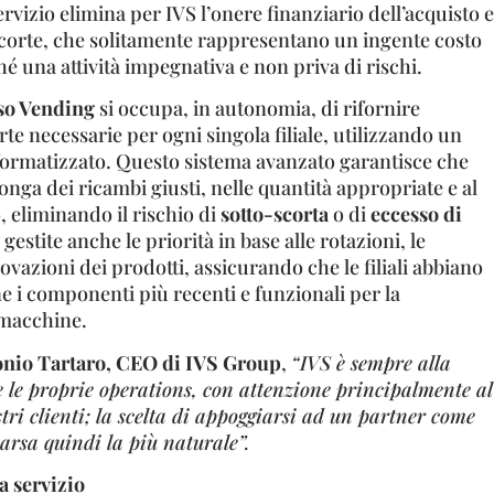
rvizio elimina per IVS l’onere finanziario dell’acquisto e
 scorte, che solitamente rappresentano un ingente costo
 una attività impegnativa e non priva di rischi.
so Vending
si occupa, in autonomia, di rifornire
te necessarie per ogni singola filiale, utilizzando un
nformatizzato. Questo sistema avanzato garantisce che
ga dei ricambi giusti, nelle quantità appropriate e al
eliminando il rischio di
sotto-scorta
o di
eccesso di
gestite anche le priorità in base alle rotazioni, le
ovazioni dei prodotti, assicurando che le filiali abbiano
e i componenti più recenti e funzionali per la
macchine.
nio Tartaro, CEO di IVS Group
,
“IVS è sempre alla
e le proprie operations, con attenzione principalmente al
stri clienti; la scelta di appoggiarsi ad un partner come
arsa quindi la più naturale”.
a servizio