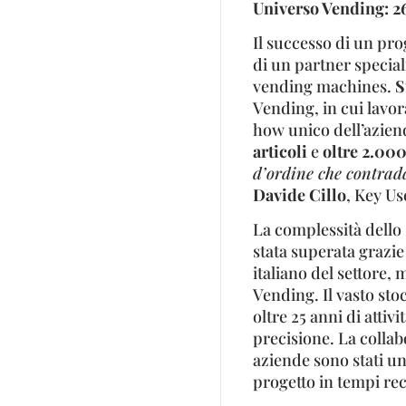
Universo Vending: 2
Il successo di un pro
di un partner special
vending machines.
S
Vending, in cui lavor
how unico dell’azien
articoli
e
oltre 2.000
d’ordine che contrad
Davide Cillo
, Key Us
La complessità dello 
stata superata grazie
italiano del settore,
Vending. Il vasto st
oltre 25 anni di attiv
precisione. La collab
aziende sono stati un
progetto in tempi re