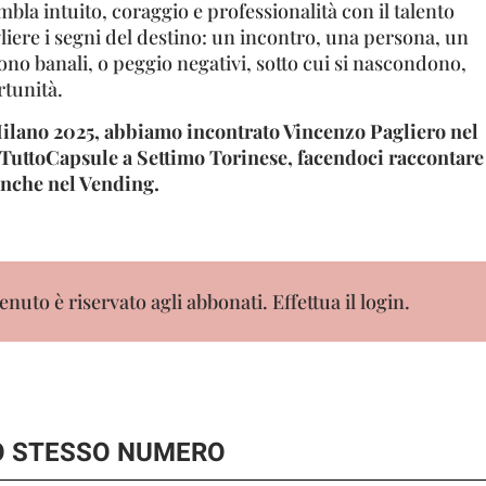
bla intuito, coraggio e professionalità con il talento
liere i segni del destino: un incontro, una persona, un
no banali, o peggio negativi, sotto cui si nascondono,
tunità.
 Milano 2025, abbiamo incontrato Vincenzo Pagliero nel
 TuttoCapsule a Settimo Torinese, facendoci raccontare
 anche nel Vending.
nuto è riservato agli abbonati. Effettua il login.
LO STESSO NUMERO