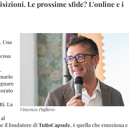
isizioni. Le prossime sfide? L’online e i
. Una
 cosa
.
onario
ognare
corato
ti. La
Vincenzo Pagliero
 al
 il fondatore di
TuttoCapsule
, è quella che emoziona e