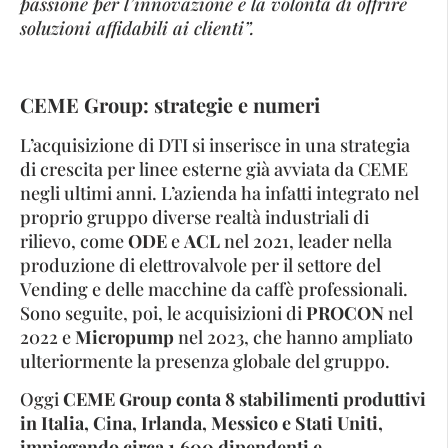
passione per l’innovazione e la volontà di offrire
soluzioni affidabili ai clienti”.
CEME Group: strategie e numeri
L’acquisizione di DTI si inserisce in una strategia
di crescita per linee esterne già avviata da CEME
negli ultimi anni. L’azienda ha infatti integrato nel
proprio gruppo diverse realtà industriali di
rilievo, come
ODE
e
ACL
nel 2021, leader nella
produzione di elettrovalvole per il settore del
Vending e delle macchine da caffè professionali.
Sono seguite, poi, le acquisizioni di
PROCON
nel
2022 e
Micropump
nel 2023, che hanno ampliato
ulteriormente la presenza globale del gruppo.
Oggi
CEME Group conta 8 stabilimenti produttivi
in Italia, Cina, Irlanda, Messico e Stati Uniti,
impiegando circa 1.600 dipendenti e