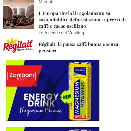
Mercati
L’Europa rinvia il regolamento su
sostenibilità e deforestazione: i prezzi di
caffè e cacao oscillano
Le Aziende del Vending
Régilait: la pausa caffè buona e senza
pensieri