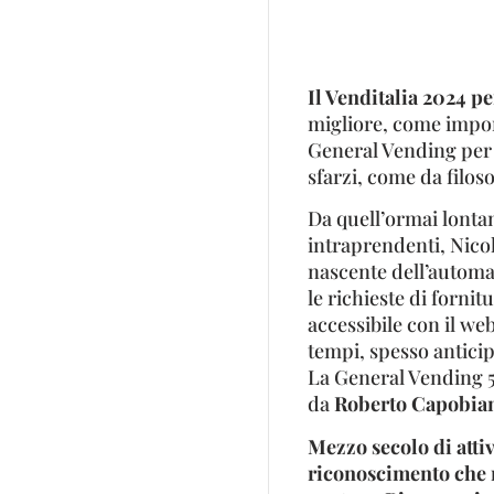
Il Venditalia 2024 pe
migliore, come import
General Vending per 
sfarzi, come da filos
Da quell’ormai lont
intraprendenti, Nico
nascente dell’automat
le richieste di fornit
accessibile con il web
tempi, spesso antici
La General Vending 5.0
da
Roberto Capobianc
Mezzo secolo di atti
riconoscimento che n