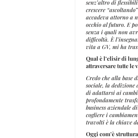
senz’altro di flessibi
crescere “ascoltando”
accadeva attorno a n
occhio al futuro. E po
senza i quali non av
difficoltà. È l’inseg
vita a GV, mi ha tra
Qual è l’elisir di lu
attraversare tutte le 
Credo che alla base d
sociale, la dedizione 
di adattarsi ai cambia
profondamente trasfor
business aziendale div
cogliere i cambiament
travolti è la chiave d
Oggi com’è struttura