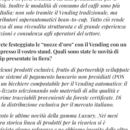
ità. Inoltre le modalità di consumo del caffè sono più
’Italia: non solo tramite il Vending tradizionale, ma
tributori superautomatici bean-to-cup. Tutto ciò rende
nza di una rivendita strutturata e di grande esperienza
zioni e consulenza agli operatori del settore.
vete festeggiato le “nozze d’oro” con il Vending con un
esso il vostro stand. Quali sono state le novità di
ip presentate in fiera?
cuni prodotti esclusivi, frutto di partnership sviluppate
ome sistemi di pagamento bancario non presidiati (POS
un bicchiere compostabile per il Vending automatico: il
zzato selezionando solo materiali di alta qualità e
rime tracciabili provenienti da foreste certificate. Di
 la distribuzione esclusiva per il mercato italiano.
posto le ultime novità della gamma Luxury. Nei mesi
tra storica linea di prodotti per la ricarica si è
visto alcune referenze e ne abbiamo inserite delle altre