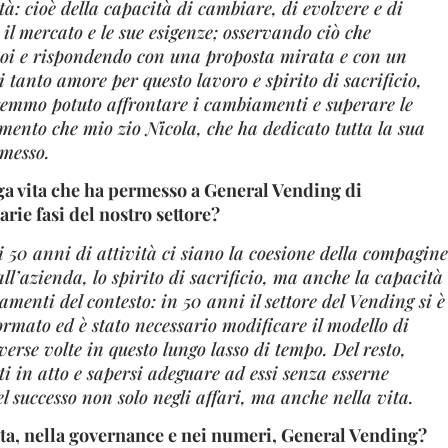
lità: cioè della capacità di cambiare, di evolvere e di
 il mercato e le sue esigenze; osservando ciò che
oi e rispondendo con una proposta mirata e con un
i tanto amore per questo lavoro e spirito di sacrificio,
remmo potuto affrontare i cambiamenti e superare le
namento che mio zio Nicola, che ha dedicato tutta la sua
smesso.
nga vita che ha permesso a General Vending di
varie fasi del nostro settore?
i 50 anni di attività ci siano la coesione della compagine
all’azienda, lo spirito di sacrificio, ma anche la capacità
menti del contesto: in 50 anni il settore del Vending si è
mato ed è stato necessario modificare il modello di
erse volte in questo lungo lasso di tempo. Del resto,
i in atto e sapersi adeguare ad essi senza esserne
el successo non solo negli affari, ma anche nella vita.
ta, nella governance e nei numeri, General Vending?