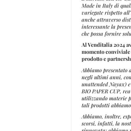
Made in Italy di qual
variegate rispetto all
anche attraverso dis
interessante la prese
che possa fornire solu
Al Venditalia 2024 a
momento conviviale pr
prodotto e partnersh
Abbiamo presentato al
negli ultimi anni, c
unattended Nayax) e 
BIO PAPER CUP, rea-li
utilizzando materie p
tali prodotti abbiamo
Abbiamo, inoltre, es
scorsi, infatti, la nos
rinnovata: abbiamo ri