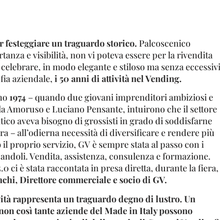
r festeggiare un traguardo storico.
Palcoscenico
anza e visibilità, non vi poteva essere per la rivendita
celebrare, in modo elegante e stiloso ma senza eccessiv
ofia aziendale,
i 50 anni di attività nel Vending.
ano
1974
– quando due giovani imprenditori ambiziosi e
la Amoruso e Luciano Pensante, intuirono che il settore
ico aveva bisogno di grossisti in grado di soddisfarne
ura – all’odierna necessità di diversificare e rendere più
 il proprio servizio, GV è sempre stata al passo con i
pandoli. Vendita, assistenza, consulenza e formazione.
 ci è stata raccontata in presa diretta, durante la fiera,
hi, Direttore commerciale e socio di GV.
vità rappresenta un traguardo degno di lustro. Un
on così tante aziende del Made in Italy possono