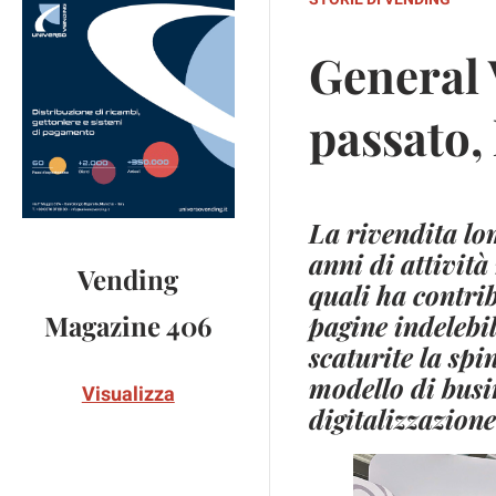
General 
passato,
La rivendita lo
anni di attivit
Vending
quali ha contrib
pagine indelebil
Magazine 406
scaturite la spi
modello di busi
Visualizza
digitalizzazione