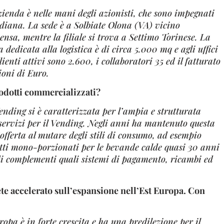
ienda è nelle mani degli azionisti, che sono impegnati
idiana. La sede è a Solbiate Olona (VA) vicino
ensa, mentre la filiale si trova a Settimo Torinese. La
 dedicata alla logistica è di circa 5.000 mq e agli uffici
lienti attivi sono 2.600, i collaboratori 35 ed il fatturato
ioni di Euro.
rodotti commercializzati?
ding si è caratterizzata per l’ampia e strutturata
servizi per il Vending. Negli anni ha mantenuto questa
’offerta al mutare degli stili di consumo, ad esempio
tti mono-porzionati per le bevande calde quasi 30 anni
di complementi quali sistemi di pagamento, ricambi ed
ete accelerato sull’espansione nell’Est Europa. Con
ropa è in forte crescita e ha una predilezione per il