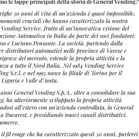
mo le tappe principali della storia di General Vending?
ighe 50 anni di vita di un’azienda è quasi impossibile,
 momenti cruciali che hanno caratterizzato la nostra
e Vending Service, frutto di un’innovativa visione del
uzione Automatica in Italia da parte dei soci fondatori:
so e Luciano Pensante. La società, partendo dalla
er distributori automatici nelle province di Varese e
sigenze del mercato, estende la propria attività e la
nza a tutto il Nord Italia. Nel 1984 Vending Service
g S.r.l. e nel 1995 nasce la filiale di Torino per il
Liguria e Valle d’Aosta.
i anni General Vending S.p.A., oltre a consolidare la sua
g, ha ulteriormente sviluppato la propria attività
dosi all’estero con un’azienda controllata, la General
 Bucarest, e presidiando nuovi canali distributivi,
commerce.
 il fil rouge che ha caratterizzato questi 50 anni, parlerei