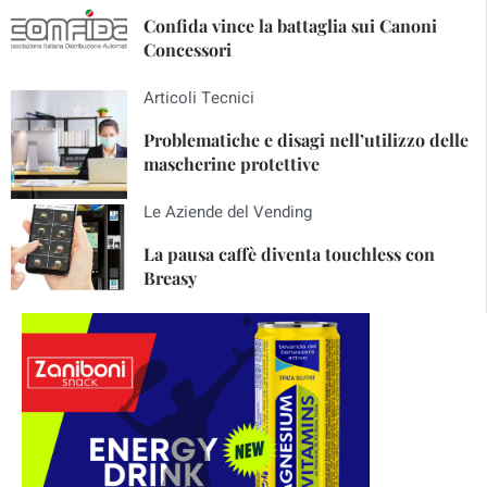
Confida vince la battaglia sui Canoni
Concessori
Articoli Tecnici
Problematiche e disagi nell’utilizzo delle
mascherine protettive
Le Aziende del Vending
La pausa caffè diventa touchless con
Breasy