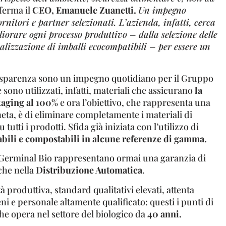
ferma il
CEO, Emanuele Zuanetti.
Un impegno
rnitori e partner selezionati. L’azienda, infatti, cerca
iorare ogni processo produttivo – dalla selezione delle
alizzazione di imballi ecocompatibili – per essere un
rasparenza sono un impegno quotidiano per il Gruppo
ono utilizzati, infatti, materiali che assicurano
la
ckaging al 100%
e ora l’obiettivo, che rappresenta una
eneta, è di eliminare completamente i materiali di
 tutti i prodotti. Sfida già iniziata con l’utilizzo di
bili e compostabili in alcune referenze di gamma.
 Germinal Bio rappresentano ormai una garanzia di
nche nella
Distribuzione Automatica
.
ità produttiva, standard qualitativi elevati, attenta
ni e personale altamente qualificato: questi i punti di
he opera nel settore del biologico da
40 anni.