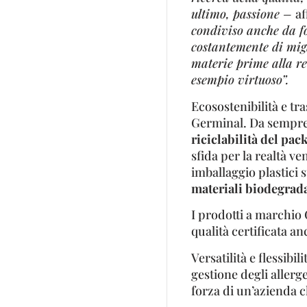
ultimo, passione –
af
condiviso anche da fo
costantemente di migl
materie prime alla re
esempio virtuoso”.
Ecosostenibilità e t
Germinal. Da sempre s
riciclabilità del pa
sfida per la realtà v
imballaggio plastici su
materiali biodegrada
I prodotti a marchio
qualità certificata a
Versatilità e flessibil
gestione degli allerge
forza di un’azienda c