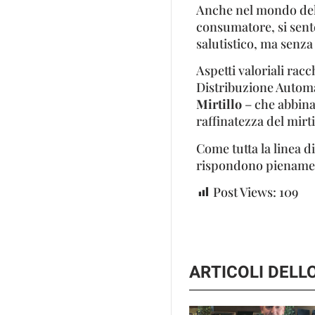
Anche nel mondo del 
consumatore, si sente
salutistico, ma senza 
Aspetti valoriali rac
Distribuzione Automa
Mirtillo
– che abbin
raffinatezza del mirti
Come tutta la linea d
rispondono pienamen
Post Views:
109
ARTICOLI DEL