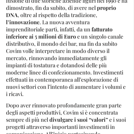
fusione di due storiche aziende liguri nel 1990 e ha
dimostrato, fin da subito, di avere nel
proprio
DNA
, oltre al rispetto della tradizione,
l’innovazione
. La nuova avventura
imprenditoriale partì, infatti, da un
fatturato
inferiore ai 5 milioni di Euro
e un singolo canale
distributivo, il mondo dei bar, ma fin da subito
Covim volle interpretare in modo diverso il
mercato, rinnovando immediatamente gli
impianti di tostatura e dotandosi delle più
moderne linee di confezionamento. Investimenti
effettuati in contemporanea all’esplorazione di
nuovi settori con l’intento di aumentare i volumi e
i ricavi.
Dopo aver rinnovato profondamente gran parte
degli aspetti produttivi, Covim si è concentrata
sempre di più nel
divulgare i suoi “valori”
e i suoi
progetti attraverso importanti investimenti in
comunicazione. All’inizio partecipando