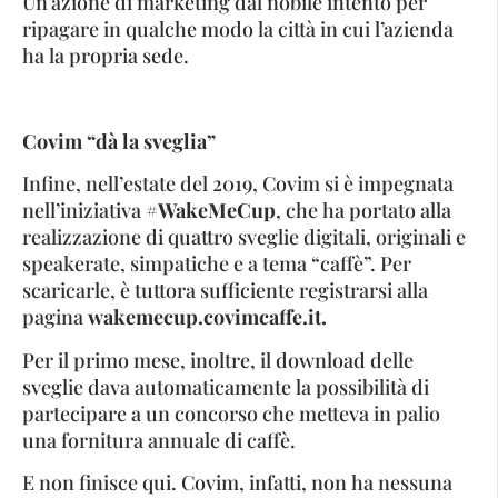
Un’azione di marketing dal nobile intento per
ripagare in qualche modo la città in cui l’azienda
ha la propria sede.
Covim “dà la sveglia”
Infine, nell’estate del 2019, Covim si è impegnata
nell’iniziativa
#WakeMeCup
, che ha portato alla
realizzazione di quattro sveglie digitali, originali e
speakerate, simpatiche e a tema “caffè”. Per
scaricarle, è tuttora sufficiente registrarsi alla
pagina
wakemecup.covimcaffe.it
.
Per il primo mese, inoltre, il download delle
sveglie dava automaticamente la possibilità di
partecipare a un concorso che metteva in palio
una fornitura annuale di caffè.
E non finisce qui. Covim, infatti, non ha nessuna