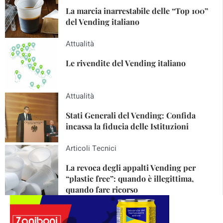
La marcia inarrestabile delle “Top 100”
del Vending italiano
Attualità
Le rivendite del Vending italiano
Attualità
Stati Generali del Vending: Confida
incassa la fiducia delle Istituzioni
Articoli Tecnici
La revoca degli appalti Vending per
“plastic free”: quando è illegittima,
quando fare ricorso