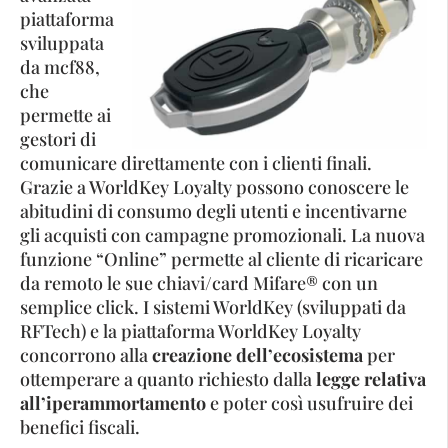
piattaforma
sviluppata
da mcf88,
che
permette ai
gestori di
comunicare direttamente con i clienti finali.
Grazie a WorldKey Loyalty possono conoscere le
abitudini di consumo degli utenti e incentivarne
gli acquisti con campagne promozionali. La nuova
funzione “Online” permette al cliente di ricaricare
da remoto le sue chiavi/card Mifare® con un
semplice click. I sistemi WorldKey (sviluppati da
RFTech) e la piattaforma WorldKey Loyalty
concorrono alla
creazione dell’ecosistema
per
ottemperare a quanto richiesto dalla
legge relativa
all’iperammortamento
e poter così usufruire dei
benefici fiscali.