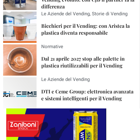
differenza
Le Aziende del Vending
,
Storie di Vending
Bicchieri per il Vending: con Aristea la
plastica diventa responsabile
Normative
Dal 21 aprile 2027 stop alle palette in
plastica riutilizzabili per il Vending
Le Aziende del Vending
DTI e Ceme Group: elettronica avanzata
e sistemi intelligenti per il Vending