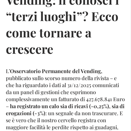
“terzi luoghi”? Ecco
come tornare a
crescere
L’
Osservatorio Permanente del Vending,
pubblicato sullo scorso numero della rivista – e
che ha riguardato i dati al 31/12/2025 comunicati
da un panel di gestioni che esprimono
complessivamente un fatturato di 427.678.841 Euro
–
ha registrato un calo sia di ricavi (-0,25%), sia di
erogazioni (-3%)
: un segnale da non trascurare. E
se è vero che il nostro cervello registra con
maggiore facilità le perdite rispetto ai guadagni,