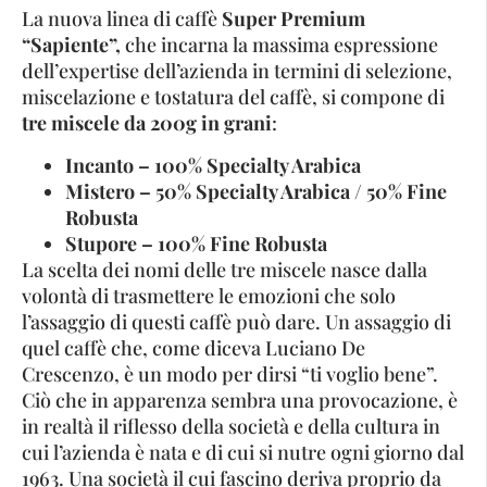
La nuova linea di caffè
Super Premium
“Sapiente”,
che incarna la massima espressione
dell’expertise dell’azienda in termini di selezione,
miscelazione e tostatura del caffè, si compone di
tre miscele da 200g in grani
:
Incanto – 100% Specialty Arabica
Mistero – 50% Specialty Arabica / 50% Fine
Robusta
Stupore – 100% Fine Robusta
La scelta dei nomi delle tre miscele nasce dalla
volontà di trasmettere le emozioni che solo
l’assaggio di questi caffè può dare. Un assaggio di
quel caffè che, come diceva Luciano De
Crescenzo, è un modo per dirsi “ti voglio bene”.
Ciò che in apparenza sembra una provocazione, è
in realtà il riflesso della società e della cultura in
cui l’azienda è nata e di cui si nutre ogni giorno dal
1963. Una società il cui fascino deriva proprio da