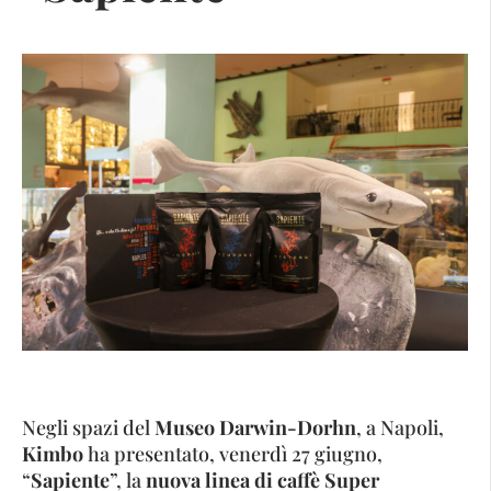
Negli spazi del
Museo Darwin-Dorhn
, a Napoli,
Kimbo
ha presentato, venerdì 27 giugno,
“
Sapiente
”, la
nuova linea di caffè Super