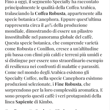
Fino a oggi, il segmento Specialty ha raccontato
principalmente le qualità della Coffea Arabica,
tralasciando la
Coffea Robusta
, appartenente alla
specie botanica Canephora. Eppure quest’ultima
rappresenta circa il 40% della produzione
mondiale, dimostrando di essere un pilastro
insostituibile nel panorama globale del caffè.
Questa specie botanica, che comprende varietà
come Robusta e Conillon, cresce a un’altitudine
più bassa con climi più caldi e terreni più umidi e
si distingue per essere uno straordinario esempio
di resilienza nei confronti di malattie e parassiti.
Come nel mondo degli Arabica esistono gli
Specialty Coffee, nella specie Canephora esistono
produzioni selezionate, i
Fine Robusta
, che
sorprendono per la loro complessità aromatica. E
sono proprio questi caffè i veri protagonisti della
linea
Sapiente
di Kimbo.