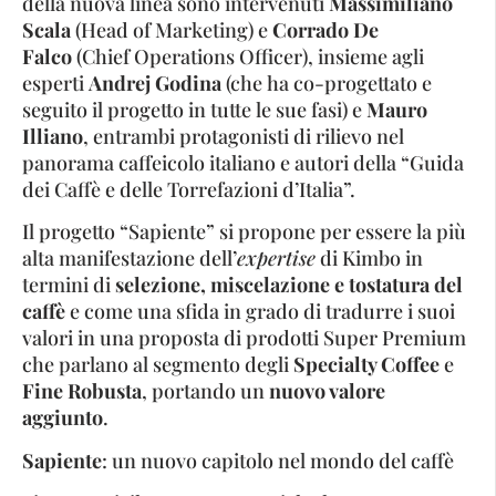
della nuova linea sono intervenuti
Massimiliano
Scala
(Head of Marketing) e
Corrado De
Falco
(Chief Operations Officer), insieme agli
esperti
Andrej Godina
(che ha co-progettato e
seguito il progetto in tutte le sue fasi) e
Mauro
Illiano
, entrambi protagonisti di rilievo nel
panorama caffeicolo italiano e autori della “Guida
dei Caffè e delle Torrefazioni d’Italia”.
Il progetto “Sapiente” si propone per essere la più
alta manifestazione dell’
expertise
di Kimbo in
termini di
selezione, miscelazione e tostatura del
caffè
e come una sfida in grado di tradurre i suoi
valori in una proposta di prodotti Super Premium
che parlano al segmento degli
Specialty Coffee
e
Fine Robusta
, portando un
nuovo valore
aggiunto
.
Sapiente
: un nuovo capitolo nel mondo del caffè