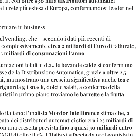
o
. E, con
oltre 830 mila distributori automatici
anta la rete più estesa d’Europa, confermandosi leader nel
formare in business
l Vending, che – secondo i dati più recenti di
le complessivamente
circa 2 miliardi di Euro
di fatturato,
 5 miliardi di consumazioni l’anno
.
umazioni totali ai d.a., le bevande calde si confermano
sse della Distribuzione Automatica, grazie a
oltre 2,5
ni
, ma mostrano una crescita significativa anche
tea e
riguarda gli snack, dolci e salati, a conferma della
lutisti in primo piano troviamo
le barrette
e la
frutta
italiano: l’analista
Mordor Intelligence
stima che, a
rcato dei distributori automatici sfiorerà i
23 miliardi di
con una crescita prevista fino a
quasi 30 miliardi entro
CAGR di oltre il 5%. L’Italia si affaccia da protagonista in