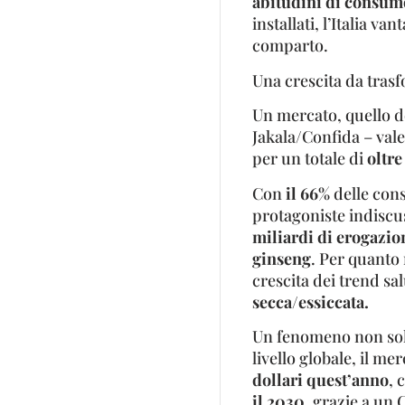
abitudini di consum
installati, l’Italia v
comparto.
Una crescita da tras
Un mercato, quello de
Jakala/Confida – va
per un totale di
oltre
Con
il 66%
delle cons
protagoniste indiscu
miliardi di erogazio
ginseng
. Per quanto 
crescita dei trend sa
secca/essiccata.
Un fenomeno non solo 
livello globale, il me
dollari quest’anno
, 
il 2030
, grazie a un 