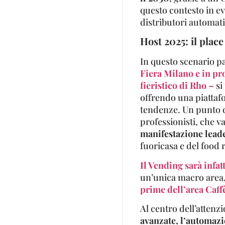
questo contesto in e
distributori automatic
Host 2025: il place
In questo scenario p
Fiera Milano e in pr
fieristico di Rho –
si
offrendo una piattafo
tendenze. Un punto d
professionisti, che v
manifestazione lead
fuoricasa e del food r
Il Vending sarà infat
un’unica macro area
prime dell’area Caff
Al centro dell’attenz
avanzate, l’automazio