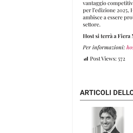
vantaggio competitiv
per l’edizione 2025,
ambisce a essere pro
settore.
Host si terrà a Fiera
Per informazioni:
ho
Post Views:
572
ARTICOLI DEL