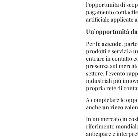
l’opportunità di scop
pagamento contactless
artificiale applicate 
Un’opportunità da
Per
le aziende
, part
prodotti e servizi a 
entrare in contatto c
presenza sul mercato
settore, l’evento rap
industriali più innova
propria rete di contat
A completare le oppor
anche
un ricco calen
In un mercato in cos
riferimento mondiale
anticipare e interpr