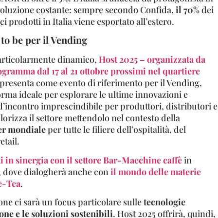
voluzione costante: sempre secondo Confida,
il 70%
dei
i prodotti in Italia viene esportato all’estero.
 to be per il Vending
articolarmente dinamico,
Host 2025 – organizzata da
ogramma dal 17 al 21 ottobre prossimi nel quartiere
 presenta come evento di riferimento per il Vending,
rma ideale per esplorare le ultime innovazioni e
’incontro imprescindibile per produttori, distributori e
alorizza il settore mettendolo nel contesto della
er mondiale
per tutte le filiere dell’ospitalità, del
etail.
ti in sinergia con il settore Bar-Macchine caffè
in
, dove dialogherà anche con
il mondo delle materie
è-Tea
.
ione ci sarà un focus particolare sulle
tecnologie
ne e le soluzioni sostenibili
. Host 2025 offrirà, quindi,