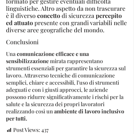
formato per gestire eventuali difficoltà
linguistiche. Altro aspetto da non trascurare
è il diverso
concetto
di sicurezza
percepito
ed attuato
presente con grandi variabili nelle
diverse aree geografiche del mondo.
Conclusioni
Una
comunicazione efficace e una
sensibilizzazione
mirata rappresentano
strumenti essenziali per garantire la sicurezza sul
lavoro. Attraverso tecniche di comunicazione
semplici, chiare e accessibili, l’uso di strumenti
adeguati e con i giusti approcci, le aziende
possono ridurre significativamente i rischi per la
salute e la sicurezza dei propri lavoratori
realizzando così un
ambiente di lavoro inclusivo
per tutti.
Post Views:
437