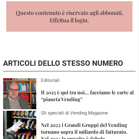
Questo contenuto è riservato agli abbonati.
Effettua il login.
ARTICOLI DELLO STESSO NUMERO
Editoriali
Il 2025 è qui tra noi… facciamo le carte al
“pianeta Vending”
Gli speciali di Vending Magazine
Nel 2023 i Grandi Gruppi del Vending
tornano sopra il miliardo di fatturato.
Nel 2024 la crescita è debole