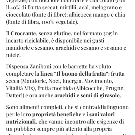
il 40% di frutta secca); mirtilli, acai, melograno e
cioccolato (fonte di fibre); albicocca mango e chia
(fonte di fibra, 100% vegetale).
Il
Croccante,
senza glutine
,
nel formato 30g in
incarto riciclabile, è disponibile nei gusti
mandorle e sesamo, arachidi e sesamo e sesamo e
miele.
Dispensa Zaniboni con le barrette ha voluto
completare la
linea “Il buono della frutta”:
frutta
secca (Mandorle, Noci, Energia, Movimento,
Vitalità Mix), frutta morbida (Albicocche, Prugne,
Datteri) e ora anche
arachidi e semi di girasole.
Sono alimenti completi, che si contraddistinguono
per le loro
proprietà benefiche
e i
sani valori
nutrizionali,
che vanno incontro alle esigenze di
un pubblico sempre più attento alla propria