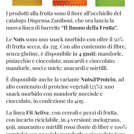
I prodotti alla frutta sono il fiore all’occhiello del
catalogo Dispensa Zaniboni, che ora lancia la
nuova linea di barrette
“Il Buono della Frutta”.
Le
Nuts
sono uno snack morbido con oltre il 50%
di frutta secca, da 35g. Con alto contenuto di fibre,
senza glutine, è disponibile in
4 gusti:
mandorle,
pistacchio e cioccolato; anacardi e cioccolato;
mandorle, noci e miele; anacardi e mirtilli.
È disponibile anche la variante
Nuts&Protein
, ad
alto contenuto di proteine vegetali (25%): uno
snack morbido con mandorle nocciole e
cioccolato, in confezione da 40g.
La linea
Fit Active
, con cereali e pezzi di frutta,
con incarto riciclabile, in 4 versioni: melograno,
goji, amaranto e mirtilli rossi (fonte di fibre e 100%
vegetale) con nocciole mandorle e cioccolato (con