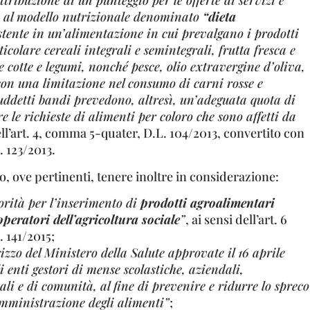
ttribuzione di un punteggio per le offerte di servizi e
i al modello nutrizionale denominato
“dieta
stente in un’alimentazione in cui prevalgano i prodotti
rticolare cereali integrali e semintegrali, frutta fresca e
e cotte e legumi, nonché pesce, olio extravergine d’oliva,
 con una limitazione nel consumo di carni rosse e
suddetti bandi prevedono, altresì, un’adeguata quota di
e le richieste di alimenti per coloro che sono affetti da
dell’art. 4, comma 5-quater, D.L. 104/2013, convertito con
. 123/2013.
o, ove pertinenti, tenere inoltre in considerazione:
iorità per l’inserimento di
prodotti agroalimentari
peratori dell’agricoltura sociale
”
, ai sensi dell’art. 6
 141/2015;
izzo del Ministero della Salute approvate il 16 aprile
i enti gestori di mense scolastiche, aziendali,
ali e di comunità, al fine di prevenire e ridurre lo spreco
omministrazione degli alimenti”
;