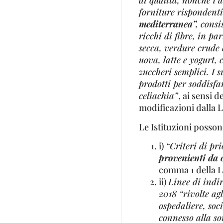
di qualità, nonché l’a
forniture rispondent
mediterranea”,
consi
ricchi di fibre, in pa
secca, verdure crude 
uova, latte e yogurt,
zuccheri semplici. I 
prodotti per soddisfar
celiachia”
, ai sensi 
modificazioni dalla L
Le Istituzioni posson
i)
“Criteri di pr
provenienti da o
comma 1 della L.
ii)
Linee di indir
2018 “rivolte agl
ospedaliere, soci
connesso alla s