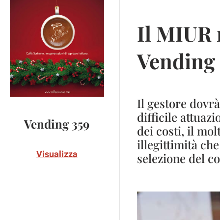
Il MIUR r
Vending 
Il gestore dovr
difficile attua
Vending 359
dei costi, il mol
illegittimità ch
Visualizza
selezione del c