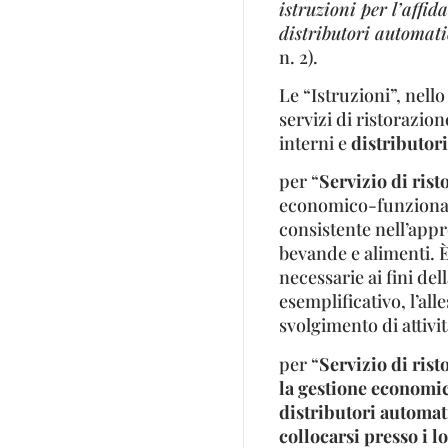
istruzioni per l’affi
distributori automatic
n. 2).
Le “Istruzioni”, nello
servizi di ristorazio
interni e
distributor
per “
Servizio di ris
economico-funzionale 
consistente nell’app
bevande e alimenti. È 
necessarie ai fini dell
esemplificativo, l’alle
svolgimento di attivi
per “
Servizio di ris
la gestione economic
distributori automati
collocarsi presso i lo