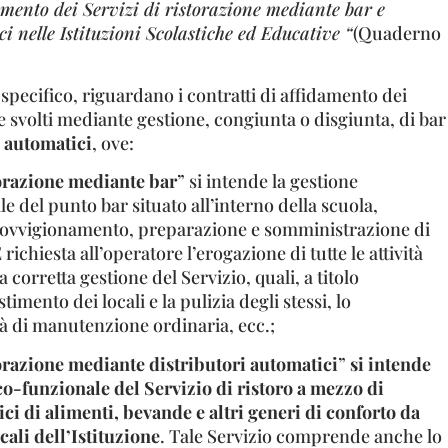
damento dei Servizi di ristorazione mediante bar e
i nelle Istituzioni Scolastiche ed Educative “
(Quaderno
 specifico, riguardano i contratti di affidamento dei
ne svolti mediante gestione, congiunta o disgiunta, di bar
i automatici
, ove:
torazione mediante bar
” si intende la gestione
del punto bar situato all’interno della scuola,
rovvigionamento, preparazione e somministrazione di
richiesta all’operatore l’erogazione di tutte le attività
a corretta gestione del Servizio, quali, a titolo
stimento dei locali e la pulizia degli stessi, lo
tà di manutenzione ordinaria, ecc.;
torazione mediante distributori automatici
”
si intende
o-funzionale del Servizio di ristoro a mezzo di
ci di alimenti, bevande e altri generi di conforto da
cali dell’Istituzione
. Tale Servizio comprende anche lo