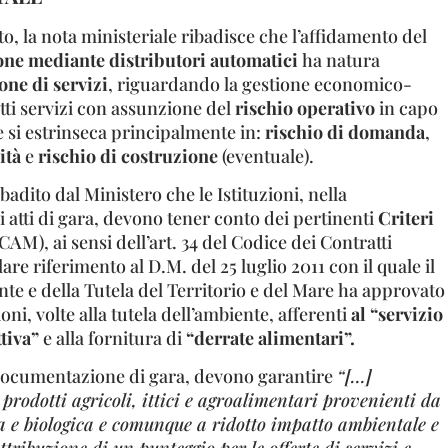
o, la nota ministeriale ribadisce che l’affidamento del
ione mediante distributori automatici
ha natura
one di servizi
, riguardando la gestione economico-
tti servizi con assunzione del
rischio operativo
in capo
 si estrinseca principalmente in:
rischio di domanda
,
ità
e
rischio di costruzione
(eventuale).
badito dal Ministero che le Istituzioni, nella
 atti di gara, devono tener conto dei pertinenti
Criteri
CAM), ai sensi dell’art. 34 del Codice dei Contratti
are riferimento al D.M. del 25 luglio 2011 con il quale il
te e della Tutela del Territorio e del Mare ha approvato
oni, volte alla tutela dell’ambiente, afferenti
al “servizio
ttiva”
e alla fornitura di
“derrate alimentari”.
a documentazione di gara, devono garantire
“[…]
prodotti agricoli, ittici e agroalimentari provenienti da
rta e biologica e comunque a ridotto impatto ambientale e