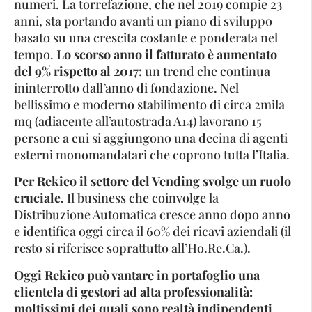
numeri. La torrefazione, che nel 2019 compie 23
anni, sta portando avanti un piano di sviluppo
basato su una crescita costante e ponderata nel
tempo.
Lo scorso anno il fatturato è aumentato
del 9% rispetto al 2017:
un trend che continua
ininterrotto dall’anno di fondazione. Nel
bellissimo e moderno stabilimento di circa 2mila
mq (adiacente all’autostrada A14) lavorano 15
persone a cui si aggiungono una decina di agenti
esterni monomandatari che coprono tutta l’Italia.
Per Rekico il settore del Vending svolge un ruolo
cruciale.
Il business che coinvolge la
Distribuzione Automatica cresce anno dopo anno
e identifica oggi circa il 60% dei ricavi aziendali (il
resto si riferisce soprattutto all’Ho.Re.Ca.).
Oggi Rekico può vantare in portafoglio una
clientela di gestori ad alta professionalità:
moltissimi dei quali sono realtà indipendenti