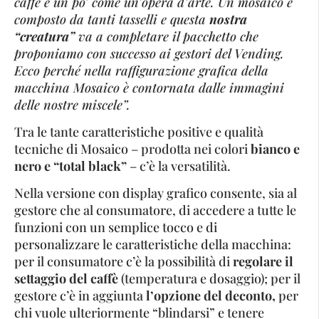
caffè è un po’ come un’opera d’arte. Un mosaico è
composto da tanti tasselli e questa
nostra
“creatura”
va a completare il pacchetto che
proponiamo con successo ai gestori del Vending.
Ecco perché nella raffigurazione grafica della
macchina Mosaico è contornata dalle immagini
delle nostre miscele”.
Tra le tante caratteristiche positive e qualità
tecniche di Mosaico – prodotta nei colori
bianco e
nero
e “total black”
– c’è la versatilità.
Nella versione con display grafico consente, sia al
gestore che al consumatore, di accedere a tutte le
funzioni con un semplice tocco e di
personalizzare le caratteristiche della macchina:
per il consumatore c’è la possibilità di
regolare il
settaggio del caffè
(temperatura e dosaggio); per il
gestore c’è in aggiunta
l’opzione del deconto,
per
chi vuole ulteriormente “blindarsi” e tenere