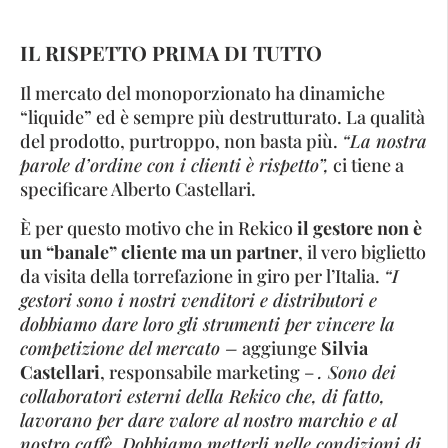
IL RISPETTO PRIMA DI TUTTO
Il mercato del monoporzionato ha dinamiche
“liquide” ed è sempre più destrutturato. La qualità
del prodotto, purtroppo, non basta più.
“La nostra
parole d’ordine con i clienti è rispetto”,
ci tiene a
specificare Alberto Castellari.
È per questo motivo che in Rekico
il gestore non è
un “banale” cliente ma un partner
, il vero biglietto
da visita della torrefazione in giro per l’Italia.
“I
gestori sono i nostri venditori e distributori e
dobbiamo dare loro gli strumenti per vincere la
competizione del mercato –
aggiunge
Silvia
Castellari
, responsabile marketing –
. Sono dei
collaboratori esterni della Rekico che, di fatto,
lavorano per dare valore al nostro marchio e al
nostro caffè. Dobbiamo metterli nelle condizioni di