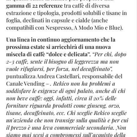
gamma di 22 referenze
tra caffè di diversa
estrazione e tipologia, prodotti solubili e tisane in
foglia, declinati in capsule e cialde (anche
compatibili con Nespresso, A Modo Mio e Blue).
Una linea in continuo aggiornamento che la
prossima estate si arricchirà di una nuova
miscela di caffè “dolce e delicata”.
“Per chi, dopo
2-3 caffè, sente il bisogno di leggerezza ma non
vuole rifugiarsi, per forza, nel decaffeinato”,
puntualizza Andrea Castellari, responsabile del
Canale Vending –
. Rekico non ha problemi a
soddisfare le esigenze di ogni palato, anche di chi
non beve caffè: oggi, infatti, circa il 20% delle
forniture riguarda prodotti come ginseng, orzo,
tisane, decaffeinato, ecc. Chi sceglie Rekico sceglie
un’azienda che non transige sulla qualità e per cui
il prezzo è una leva commerciale secondaria. Non
siamo mai scesi a compromessi sull’acquisto della