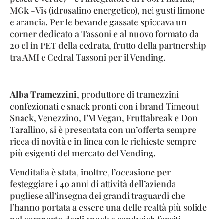
MGk -Vis (idrosalino energetico), nei gusti limone
e arancia. Per le bevande gassate spiccava un
corner dedicato a Tassoni e al nuovo formato da
20 cl in PET della cedrata, frutto della partnership
tra AMI e Cedral Tassoni per il Vending.
Alba Tramezzini
, produttore di tramezzini
confezionati e snack pronti con i brand Timeout
Snack, Venezzino, I’M Vegan, Fruttabreak e Don
Tarallino, si è presentata con un’offerta sempre
ricca di novità e in linea con le richieste sempre
più esigenti del mercato del Vending.
Venditalia è stata, inoltre, l’occasione per
festeggiare i 40 anni di attività dell’azienda
pugliese all’insegna dei grandi traguardi che
l’hanno portata a essere una delle realtà più solide
nel comparto degli snack e sandwich farciti.