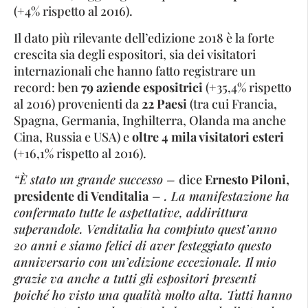
(+4% rispetto al 2016).
Il dato più rilevante dell’edizione 2018 è la forte
crescita sia degli espositori, sia dei visitatori
internazionali che hanno fatto registrare un
record: ben
79 aziende espositrici
(+35,4% rispetto
al 2016) provenienti da
22 Paesi
(tra cui Francia,
Spagna, Germania, Inghilterra, Olanda ma anche
Cina, Russia e USA) e
oltre 4 mila visitatori esteri
(+16,1% rispetto al 2016).
“È stato un grande successo –
dice
Ernesto Piloni,
presidente di Venditalia
– . La manifestazione ha
confermato tutte le aspettative, addirittura
superandole. Venditalia ha compiuto quest’anno
20 anni e siamo felici di aver festeggiato questo
anniversario con un’edizione eccezionale. Il mio
grazie va anche a tutti gli espositori presenti
poiché ho visto una qualità molto alta. Tutti hanno