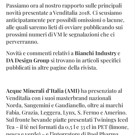
Passiamo ora al nostro rapporto sulle principali
novità presentate a Venditalia 2018. Ci scusiamo
anticipatamente per possibili omissioni o lacune,
alle quali saremo lieti di ovviare pubblicando sui
prossimi numeri di VM le segnalazioni che ci
perverranno.
Novità e commenti relativi a
Bianchi Industry
e
DA Design Group
si trovano in articoli specifici
pubblicati in altre pagine della rivista.
Acque Minerali d’Italia (AMI)
ha presenziato al
Venditalia con i suoi masterbrand nazionali
Norda, Sangemini e Gaudianello, oltre ai marchi
Fabia, Grazia, Leggera, Lynx, S. Fermo e Amerino.
Sul fronte bevande piatte presentati Twinings Iced
Tea – il tè nei formati da 0,5 l e 33 cl in PET (limone,
pesca e verde) – e l’integratore di Pool Pharma,