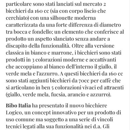
particolare sono stati lanciati sul mercato 2
bicchieri da 160 cc (sia con corpo liscio che
cerchiato) con una silhouette moderna
caratterizzata da una forte differenza di diametro
tra bocca e fondello; un elemento che conferisce al
prodotto un aspetto slanciato senza andare a
discapito della funzionalità. Oltre alla versione
classica in bianco e marrone, i bicchieri sono stati
prodotti in 3 colorazioni moderne e accattivanti
che accoppiano al bianco dell’interno il giallo, il
verde mela e l’azzurro. A questi bicchieri da 160 cc
sono stati aggiunti bicchieri da 70cc per caffè che
si articolano in ben 5 colorazioni vivaci ed attraenti
(giallo, verde mela, fucsia, arancio e azzurro).
Bibo Italia
ha presentato il nuovo bicchiere
Logico, un concept innovativo per un prodotto di
uso comune ma soggetto a una serie di vincoli
tecnici legati alla sua funzionalità nei d.a. Gli