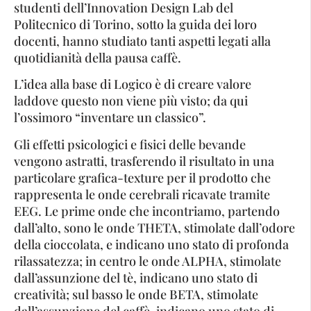
studenti dell’Innovation Design Lab del
Politecnico di Torino, sotto la guida dei loro
docenti, hanno studiato tanti aspetti legati alla
quotidianità della pausa caffè.
L’idea alla base di Logico è di creare valore
laddove questo non viene più visto; da qui
l’ossimoro “inventare un classico”.
Gli effetti psicologici e fisici delle bevande
vengono astratti, trasferendo il risultato in una
particolare grafica-texture per il prodotto che
rappresenta le onde cerebrali ricavate tramite
EEG. Le prime onde che incontriamo, partendo
dall’alto, sono le onde THETA, stimolate dall’odore
della cioccolata, e indicano uno stato di profonda
rilassatezza; in centro le onde ALPHA, stimolate
dall’assunzione del tè, indicano uno stato di
creatività; sul basso le onde BETA, stimolate
dall’assunzione del caffè, indicano uno stato di