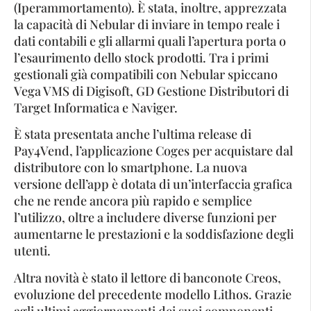
(Iperammortamento). È stata, inoltre, apprezzata
la capacità di Nebular di inviare in tempo reale i
dati contabili e gli allarmi quali l’apertura porta o
l’esaurimento dello stock prodotti. Tra i primi
gestionali già compatibili con Nebular spiccano
Vega VMS di Digisoft, GD Gestione Distributori di
Target Informatica e Naviger.
È stata presentata anche l’ultima release di
Pay4Vend, l’applicazione Coges per acquistare dal
distributore con lo smartphone. La nuova
versione dell’app è dotata di un’interfaccia grafica
che ne rende ancora più rapido e semplice
l’utilizzo, oltre a includere diverse funzioni per
aumentarne le prestazioni e la soddisfazione degli
utenti.
Altra novità è stato il lettore di banconote Creos,
evoluzione del precedente modello Lithos. Grazie
agli ultimi aggiornamenti dei suoi componenti,