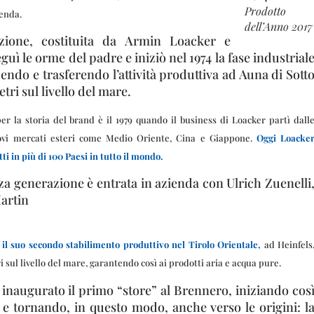
Prodotto
ienda.
dell’Anno 2017
ione, costituita da Armin Loacker e
guì le orme del padre e iniziò nel 1974 la fase industrial
endo e trasferendo l’attività produttiva ad Auna di Sott
tri sul livello del mare.
per la storia del brand è il 1979 quando il business di Loacker partì dall
ovi mercati esteri come Medio Oriente, Cina e Giappone.
Oggi Loacke
i in più di 100 Paesi in tutto il mondo.
za generazione è entrata in azienda con Ulrich Zuenelli
artin
il suo secondo stabilimento produttivo nel Tirolo Orientale,
ad Heinfels
 sul livello del mare, garantendo così ai prodotti aria e acqua pure.
inaugurato il primo “store” al Brennero, iniziando cos
l e tornando, in questo modo, anche verso le origini: l