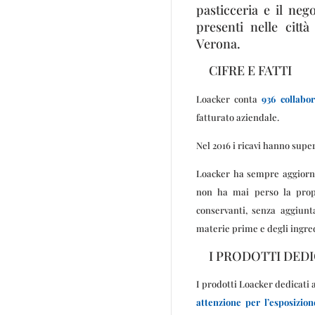
pasticceria e il neg
presenti nelle citt
Verona.
CIFRE E FATTI
Loacker conta
936 collabor
fatturato aziendale.
Nel 2016 i ricavi hanno supe
Loacker ha sempre aggiorna
non ha mai perso la propr
conservanti, senza aggiunta
materie prime e degli ingre
I PRODOTTI DEDIC
I prodotti Loacker dedicati 
attenzione per l’esposizion