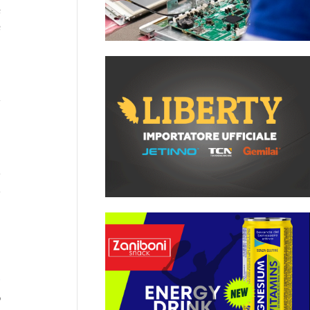
e
e
l
a
a
e
e
o