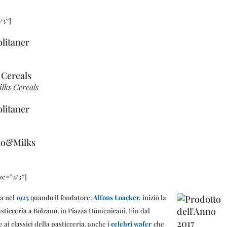
/3″]
ks Cereals
ze=”2/3″]
ia nel
1925
quando il fondatore,
Alfons Loacker,
iniziò la
asticceria a Bolzano, in Piazza Domenicani. Fin dal
 ai classici della pasticceria, anche i
celebri wafer
che