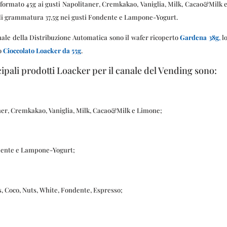
 formato 45g ai gusti Napolitaner, Cremkakao, Vaniglia, Milk, Cacao&Milk 
di grammatura 37,5g nei gusti Fondente e Lampone-Yogurt.
anale della Distribuzione Automatica sono il wafer ricoperto
Gardena 38g
,
l
o
Cioccolato Loacker
da 55g
.
ipali prodotti Loacker per il canale del Vending sono:
er, Cremkakao, Vaniglia, Milk, Cacao&Milk e Limone;
dente e Lampone-Yogurt;
, Coco, Nuts, White, Fondente, Espresso;