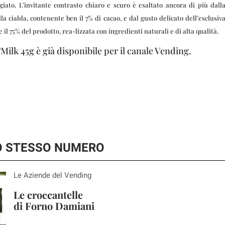
iato. L’invitante contrasto chiaro e scuro è esaltato ancora di più dall
la cialda, contenente ben il 7% di cacao, e dal gusto delicato dell’esclusiv
l 75% del prodotto, rea-lizzata con ingredienti naturali e di alta qualità.
ilk 45g è già disponibile per il canale Vending.
LO STESSO NUMERO
Le Aziende del Vending
Le croccantelle
di Forno Damiani