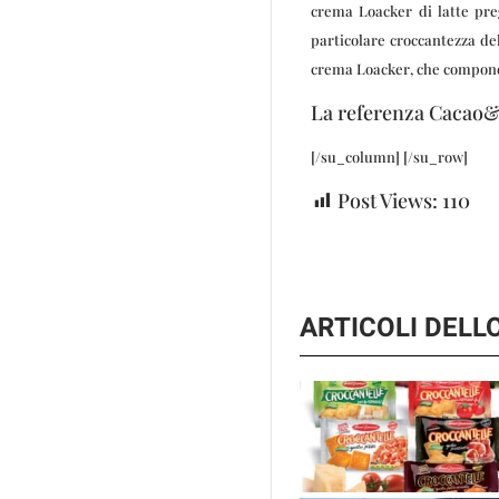
crema Loacker di latte preg
particolare croccantezza del
crema Loacker, che compone i
La referenza Cacao&M
[/su_column] [/su_row]
Post Views:
110
ARTICOLI DEL