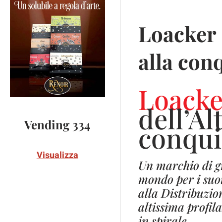
Loacker
alla con
Loacke
dell’Al
Vending 334
conqui
Visualizza
Un marchio di gr
mondo per i suoi 
alla Distribuzio
altissima profil
in spirale