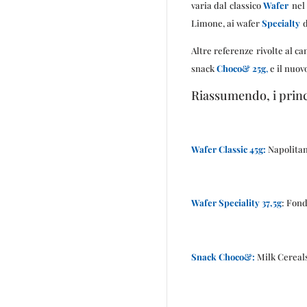
varia dal classico
Wafer
nel
Limone, ai wafer
Specialty
Altre referenze rivolte al c
snack
Choco& 25g
,
e il nuov
Riassumendo, i princ
Wafer Classic 45g:
Napolitan
Wafer Speciality 37,5g
: Fon
Snack Choco&:
Milk Cereals