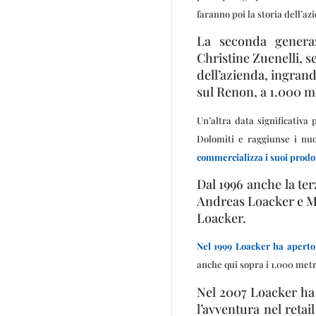
faranno poi la storia dell’az
La seconda generaz
Christine Zuenelli, se
dell’azienda, ingrand
sul Renon, a 1.000 me
Un’altra data significativa 
Dolomiti e raggiunse i nu
commercializza i suoi prodott
Dal 1996 anche la ter
Andreas Loacker e M
Loacker.
Nel 1999 Loacker ha aperto 
anche qui sopra i 1.000 metri
Nel 2007 Loacker ha 
l’avventura nel retai