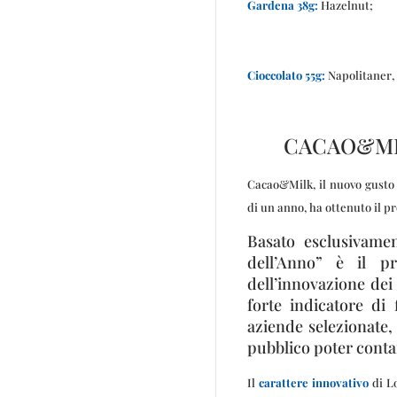
Gardena 38g:
Hazelnut;
Cioccolato 55g:
Napolitaner,
CACAO&MI
Cacao&Milk, il nuovo gusto 
di un anno, ha ottenuto il p
Basato esclusivamen
dell’Anno” è il p
dell’innovazione dei
forte indicatore di
aziende selezionate,
pubblico poter contar
Il
carattere innovativo
di L