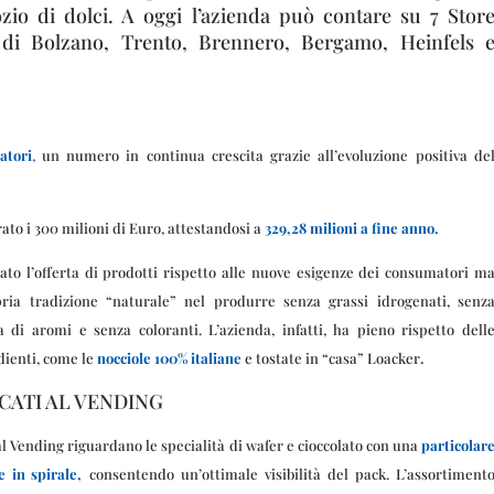
ozio di dolci. A oggi l’azienda può contare su 7 Stor
à di Bolzano, Trento, Brennero, Bergamo, Heinfels 
atori
,
un numero in continua crescita grazie all’evoluzione positiva de
rato i 300 milioni di Euro, attestandosi a
329,28 milioni a fine anno.
to l’offerta di prodotti rispetto alle nuove esigenze dei consumatori m
ia tradizione “naturale” nel produrre senza grassi idrogenati, senz
 di aromi e senza coloranti. L’azienda, infatti, ha pieno rispetto dell
dienti, come le
nocciole 100% italiane
e tostate in “casa” Loacker
.
ATI AL VENDING
al Vending riguardano le specialità di wafer e cioccolato con una
particolar
e in spirale,
consentendo un’ottimale visibilità del pack. L’assortiment