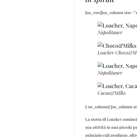
[su_row][su_column size=”1
Napolitaner
Loacker Choco&Mil
Napolitaner
Cacao&Milks
[/su_column] [su_column si
La storia di Loacker cominc
sua attività in una piccola p
principio egli produsse, oltre