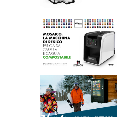
ù
o
e
n
e
e
e