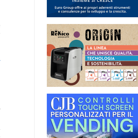
e
o
e
r
,
,
ì
a