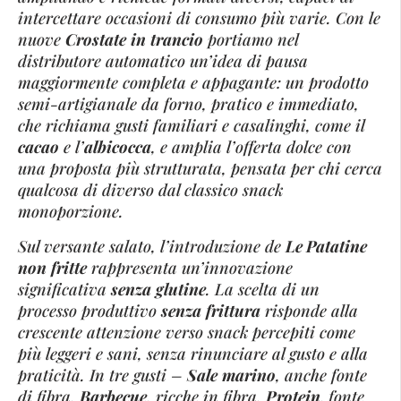
intercettare occasioni di consumo più varie. Con le
nuove
Crostate in trancio
portiamo nel
distributore automatico un’idea di pausa
maggiormente completa e appagante: un prodotto
semi-artigianale da forno, pratico e immediato,
che richiama gusti familiari e casalinghi, come il
cacao
e l’
albicocca
, e amplia l’offerta dolce con
una proposta più strutturata, pensata per chi cerca
qualcosa di diverso dal classico snack
monoporzione.
Sul versante salato, l’introduzione de
Le
Patatine
non fritte
rappresenta un’innovazione
significativa
senza glutine
. La scelta di un
processo produttivo
senza frittura
risponde alla
crescente attenzione verso snack percepiti come
più leggeri e sani, senza rinunciare al gusto e alla
praticità. In tre gusti –
Sale marino
, anche fonte
di fibra,
Barbecue
, ricche in fibra,
Protein
,
fonte