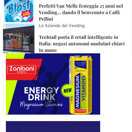
Perfetti Van Melle festeggia 25 anni nel
Vending… dando il benvenuto a Caffè
Pellini
Le Aziende del Vending
Techtail porta il retail intelligente in
Italia: negozi autonomi modulari chiavi
in mano