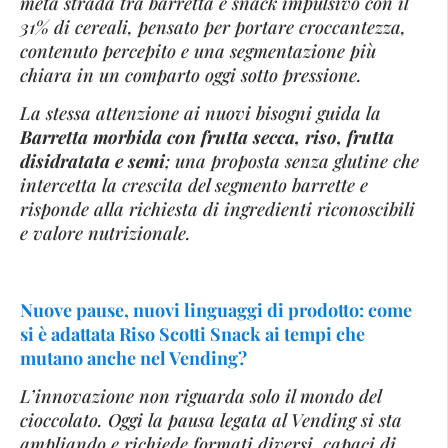
metà strada tra barretta e snack impulsivo con il
31% di cereali, pensato per portare croccantezza,
contenuto percepito e una segmentazione più
chiara in un comparto oggi sotto pressione.
La stessa attenzione ai nuovi bisogni guida la
Barretta morbida con frutta secca, riso, frutta
disidratata e semi
; una proposta senza glutine che
intercetta la crescita del segmento barrette e
risponde alla richiesta di ingredienti riconoscibili
e valore nutrizionale.
Nuove pause, nuovi linguaggi di prodotto: come
si è adattata Riso Scotti Snack ai tempi che
mutano anche nel Vending?
L’innovazione non riguarda solo il mondo del
cioccolato. Oggi la pausa legata al Vending si sta
ampliando e richiede formati diversi, capaci di