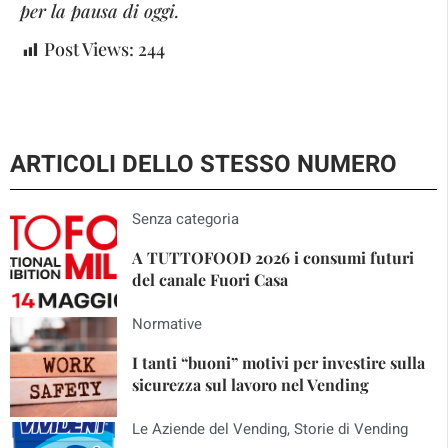
per la pausa di oggi.
Post Views:
244
ARTICOLI DELLO STESSO NUMERO
Senza categoria
A TUTTOFOOD 2026 i consumi futuri
del canale Fuori Casa
Normative
I tanti “buoni” motivi per investire sulla
sicurezza sul lavoro nel Vending
Le Aziende del Vending
,
Storie di Vending