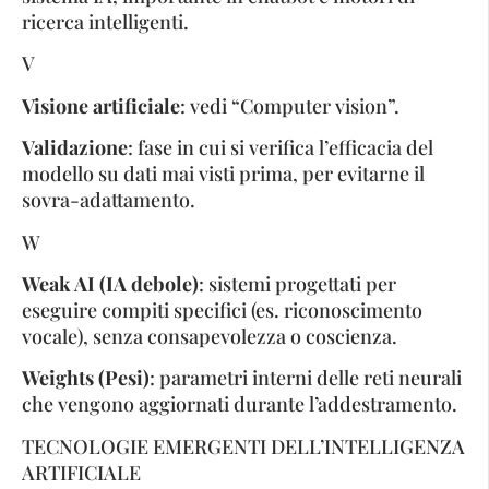
ricerca intelligenti.
V
Visione artificiale
: vedi “Computer vision”.
Validazione
: fase in cui si verifica l’efficacia del
modello su dati mai visti prima, per evitarne il
sovra-adattamento.
W
Weak AI (IA debole)
: sistemi progettati per
eseguire compiti specifici (es. riconoscimento
vocale), senza consapevolezza o coscienza.
Weights (Pesi)
: parametri interni delle reti neurali
che vengono aggiornati durante l’addestramento.
TECNOLOGIE EMERGENTI DELL’INTELLIGENZA
ARTIFICIALE