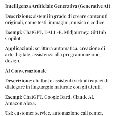
Intelligenza Artificiale Generativa (Generative AI)
Descrizione
: sistemi in grado di creare contenuti
originali, come testi, immagini, musica o codice.
Esempi
: ChatGPT, DALL-E, Midjourney, GitHub
Copilot.
Applicazioni
: scrittura automatica, creazione di
arte digitale, assistenza alla programmazione,
design.
AI Conversazionale
Descrizione
: chatbot e assistenti virtuali capaci di
dialogare in linguaggio naturale con gli utenti.
Esempi
: ChatGPT, Google Bard, Claude AI,
Amazon Alexa.
Usi
: customer service, automazione call center,