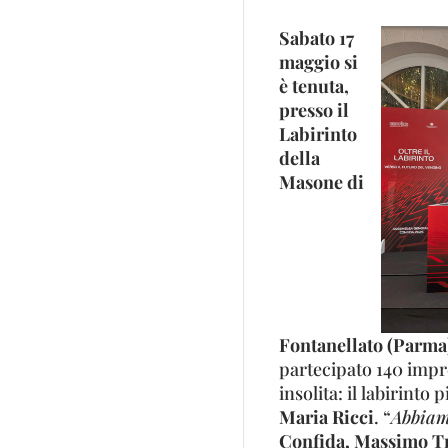
Sabato 17
maggio si
è tenuta,
presso il
Labirinto
della
Masone di
Fontanellato (Parma
partecipato 140 impr
insolita: il labirinto
Maria Ricci
. “
Abbiamo
Confida, Massimo Tr