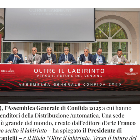
), l’Assemblea Generale di Confida 2025
a cui hanno
enditori della Distribuzione Automatica. Una sede
 più grande del mondo, creato dall’editore d’arte
Franco
 scelto il labirinto
– ha spiegato
il Presidente di
apletti –
e il titolo “Oltre il labirinto. Verso il futuro del