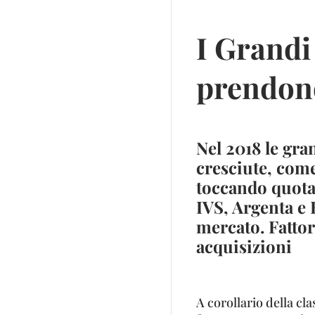
I Grandi
prendon
Nel 2018 le gra
cresciute, come 
toccando quota 
IVS, Argenta e 
mercato. Fattor
acquisizioni
A corollario della cla