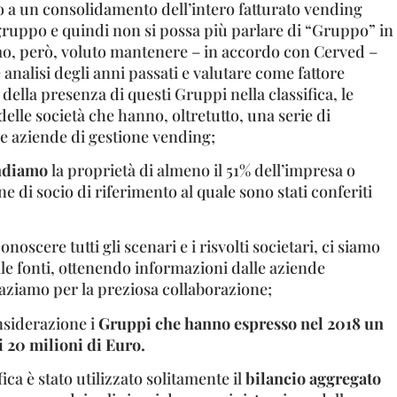
a un consolidamento dell’intero fatturato vending
ogruppo e quindi non si possa più parlare di “Gruppo” in
mo, però, voluto mantenere – in accordo con Cerved –
 analisi degli anni passati e valutare come fattore
della presenza di questi Gruppi nella classifica, le
delle società che hanno, oltretutto, una serie di
re aziende di gestione vending;
endiamo
la proprietà di almeno il 51% dell’impresa o
e di socio di riferimento al quale sono stati conferiti
onoscere tutti gli scenari e i risvolti societari, ci siamo
alle fonti, ottenendo informazioni dalle aziende
raziamo per la preziosa collaborazione;
nsiderazione i
Gruppi che hanno espresso nel 2018 un
i 20 milioni di Euro.
fica è stato utilizzato solitamente il
bilancio aggregato