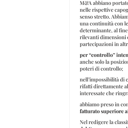
M&A abbiano portato 
nelle rispettive cap
senso stretto. Abbia
una continuità con le
determinante, al fine 
rilevanti dimensioni 
partecipazioni in alt
per “controllo” int
anche solo la posizion
poteri di controllo;
nell’impossibilità di c
rifatti direttamente 
interessate che ring
abbiamo preso in co
fatturato superiore a
Nel redigere la classi