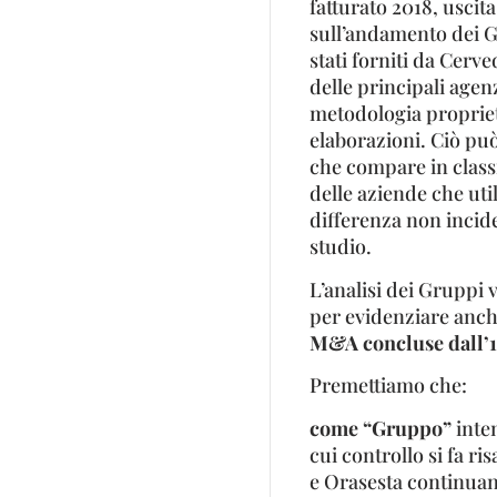
fatturato 2018, usci
sull’andamento dei 
stati forniti da Cerve
delle principali agenz
metodologia propriet
elaborazioni. Ciò può
che compare in classif
delle aziende che uti
differenza non incid
studio.
L’analisi dei Gruppi
per evidenziare anche
M&A concluse dall’1/
Premettiamo che:
come “Gruppo”
inten
cui controllo si fa ris
e Orasesta continuan