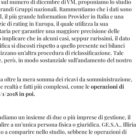
ta sul numero di dicembre di VM, proponiamo lo studio
Grandi Gruppi nazionali. Rammentiamo che i dati sono
d, il più grande Information Provider in Italia e una
ie di rating in Europa, il quale utilizza la sua
aria per garantire una maggiore precisione delle
 implicare che in alcuni casi, seppur rarissimi, il dato
ica si discosti rispetto a quello presente nei bilanci
lizzano un’altra procedura di riclassificazione. Tale
e, però, in modo sostanziale sull’andamento del nostro
 va oltre la mera somma dei ricavi da somministrazione,
 realtà e fatti più complessi, come le
operazioni di
1/2018 in poi.
diamo un insieme di due o più imprese di gestione, il
alire a un’unica persona fisica o giuridica. GE.S.A., Illiria
o a comparire nello studio, sebbene le operazioni di