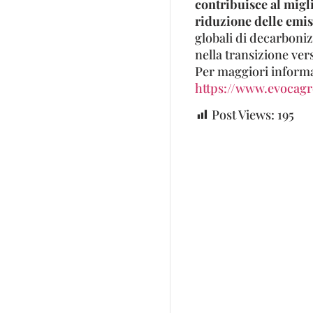
contribuisce al migl
riduzione delle emiss
globali di decarboniz
nella transizione ver
Per maggiori informaz
https://www.evocagro
Post Views:
195