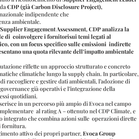
 da
CDP (già Carbon Disclosure Project),
rnazionale indipendente che
enza ambientale.
e Supplier Engagement Assessment, CDP analizza la
e di coinvolgere i fornitorisui temi legati al
o, con un focus specifico sulle emissioni indirette
esentano una quota rilevante dell’impatto ambientale
utazione riflette un approccio strutturato e concreto
ematiche climatiche lungo la supply chain. In particolare,
di raccogliere e gestire dati ambientali, l’adozione di
 governance già operativi e l’integrazione della
essi quotidiani.
inserisce in un percorso più ampio di Evoca nel campo
complementare al rating A – ottenuto nel CDP Climate, e
o integrato che combina azioni sulle operazioni dirette
i fornitura.
gimento attivo dei propri partner,
Evoca Group