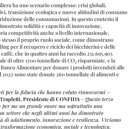
filiera ha uno scenario complesso: crisi globali,
i, transizione ecologica e nuove abitudini di consumo
riduzione delle consumazioni. In questo contesto il
imostrato solidità e capacità di innovazione,
ia competitività anche a livello internazionale,
 stesso il proprio ruolo sociale, come dimostrano
ng per il recupero e riciclo dei bicchierini e delle
l caffè, che in quattro anni ha raccolto 251.695.905
ale di oltre 1700 tonnellate di CO
risparmiate, e la
2
 Banco Alimentare per donare i prodotti invenduti alle
 2022 sono state donate 260 tonnellate di alimenti e
ati per la fiducia che hanno voluto rinnovarmi –
Trapletti, Presidente di CONFIDA
–
Questo terzo
 per me un grande onore ma soprattutto una
un settore che negli ultimi anni ha dimostrato
tà di adattamento, innovazione e resilienza. Viviamo
trasformazione economica, sociale e tecnologica.