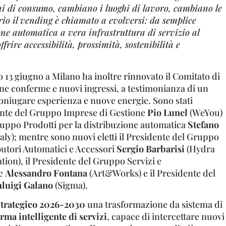
i di consumo, cambiano i luoghi di lavoro, cambiano le
ario il vending è chiamato a evolversi: da semplice
one automatica a vera infrastruttura di servizio al
ffrire accessibilità, prossimità, sostenibilità e
 13 giugno a Milano ha inoltre rinnovato il Comitato di
ne conferme e nuovi ingressi, a testimonianza di un
coniugare esperienza e nuove energie. Sono stati
ente del Gruppo Imprese di Gestione
Pio Lunel
(WeYou)
Gruppo Prodotti per la distribuzione automatica
Stefano
taly); mentre sono nuovi eletti il Presidente del Gruppo
butori Automatici e Accessori
Sergio Barbarisi
(Hydra
tion),
il Presidente del Gruppo Servizi e
ne
Alessandro Fontana
(Art&Works) e il Presidente del
luigi Galano
(Sigma).
Strategico 2026-2030
una trasformazione da sistema di
orma intelligente di servizi
, capace di intercettare nuovi