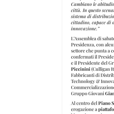
Cambiano le abitudin
città. In questo scen
sistema di distribuzi
cittadino, capace di o
innovazione.”
L’Assemblea di sabato
Presidenza, con alcu
settore che punta a 
confermati il Presid
e il Presidente del 
Piccinini
(Culligan I
Fabbricanti di Distri
Technology & Innova
Commercializzazio
Gruppo Giovani
Gian
Al centro del
Piano 
erogazione a
piattaf