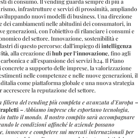
esti di consumo. Il vending guarda sempre di più a
turismo, infrastrutture e servizi di prossimità, ampliando
e sviluppando nuovi modelli di business. Una direzione
e dei cambiamenti nelle abitudini dei consumatori, in
ve generazioni, con l’obiettivo di rilanciare i consumi e
conomico del settore. Innovazione, sostenibilità e
lastri di questo percorso: dall’impiego di
intelligenza
vità
, alla creazione di
hub per l’innovazione
, fino agli
à carbonica e all’espansione dei servizi h24. Il Piano
 concrete a supporto delle imprese, la valorizzazione
vestimenti nelle competenze e nelle nuove generazioni, il
ditalia come piattaforma globale e una nuova strategia
 accrescere la reputazione del settore.
la filiera del vending più completa e avanzata d’Europa
apletti –
Abbiamo imprese che esportano tecnologia,
 in tutto il mondo. Il nostro compito sarà accompagnare
eando le condizioni affinché le aziende possano
e, innovare e competere sui mercati internazionali per