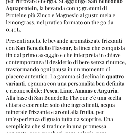
per ritrovare energia. Si aggiunge
San Benedetto
Aquaprotein
, la bevanda con 15 grammi di
Proteine più Zinco e Magnesio al gusto mela e
lemongrass, nel pratico formato on the go da
0,40L.
Presenti anche le bevande aromatizzate frizzanti
con
San Benedetto Flavour
, la linea che conquista
fin dal primo assaggio e che interpreta in chiave
contemporanea il desiderio di bere senza rinunce,
trasformando ogni pausa in un momento di
piacere autentico. La gamma si declina in
quattro
varianti
, ognuna con una personalità ben definita
e riconoscibile:
Pesca, Lime, Ananas e Anguria.
Alla base di San Benedetto Flavour c’è una scelta
chiara e coerente: solo due ingredienti, acqua
minerale frizzante e aromi alla frutta, per
un’esperienza di gusto tutta da scoprire. Una
semplicità che si traduce in una promessa