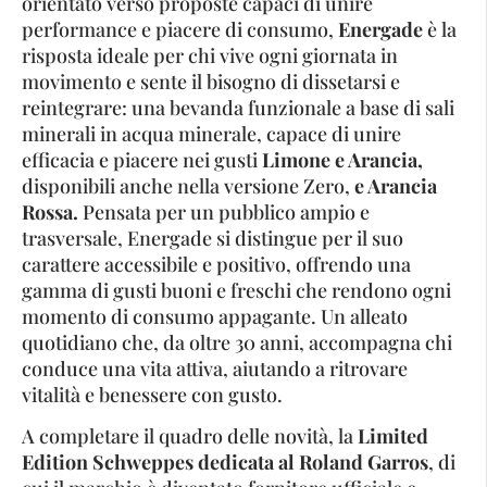
orientato verso proposte capaci di unire
performance e piacere di consumo,
Energade
è la
risposta ideale per chi vive ogni giornata in
movimento e sente il bisogno di dissetarsi e
reintegrare: una bevanda funzionale a base di sali
minerali in acqua minerale, capace di unire
efficacia e piacere nei gusti
Limone e Arancia,
disponibili anche nella versione Zero,
e Arancia
Rossa.
Pensata per un pubblico ampio e
trasversale, Energade si distingue per il suo
carattere accessibile e positivo, offrendo una
gamma di gusti buoni e freschi che rendono ogni
momento di consumo appagante. Un alleato
quotidiano che, da oltre 30 anni, accompagna chi
conduce una vita attiva, aiutando a ritrovare
vitalità e benessere con gusto.
A completare il quadro delle novità, la
Limited
Edition Schweppes dedicata al Roland Garros
, di