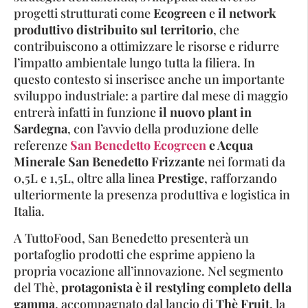
progetti strutturati come
Ecogreen
e
il network
produttivo distribuito sul territorio
, che
contribuiscono a ottimizzare le risorse e ridurre
l’impatto ambientale lungo tutta la filiera. In
questo contesto si inserisce anche un importante
sviluppo industriale: a partire dal mese di maggio
entrerà infatti in funzione
il nuovo plant in
Sardegna
, con l’avvio della produzione delle
referenze
San Benedetto Ecogreen
e Acqua
Minerale San Benedetto Frizzante
nei formati da
0,5L e 1,5L, oltre alla linea
Prestige
, rafforzando
ulteriormente la presenza produttiva e logistica in
Italia.
A TuttoFood, San Benedetto presenterà un
portafoglio prodotti che esprime appieno la
propria vocazione all’innovazione. Nel segmento
del Thè,
protagonista è il restyling completo della
gamma
, accompagnato dal lancio di
Thè Fruit
, la