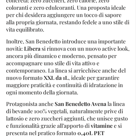
concreta: zero zuccheri, zero calorie, zero
coloranti e zero edulcoranti. Una proposta ideale
per chi desidera aggiungere un tocco di sapore
alla propria giornata, restando fedele a uno stile di
vita equilibrato.
Inoltre, San Benedetto introduce una importante
novità:
Libera
si rinnova con un nuovo active look,
ancora più dinamico e moderno, pensato per
accompagnare uno stile di vita attivo e
contemporaneo. La linea si arricchisce anche del
nuovo formato
XXL da 1L
, ideale per garantire
maggiore praticità e continuità di idratazione in
ogni momento della giornata.
Protagonista anche
San Benedetto Avena
la linea
di bevande 100% vegetali, naturalmente prive di
lattosio e zero zuccheri aggiunti, che unisce gusto
e funzionalità grazie all’apporto di
vitamine
e si
presenta nel pratico formato
0,40L PET