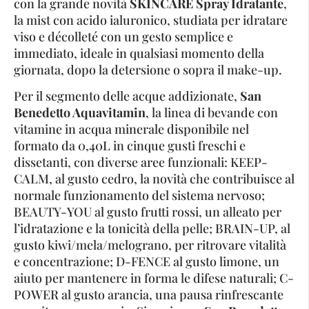
con la grande novità
SKINCARE Spray Idratante
,
la mist con acido ialuronico, studiata per idratare
viso e décolleté con un gesto semplice e
immediato, ideale in qualsiasi momento della
giornata, dopo la detersione o sopra il make-up.
Per il segmento delle acque addizionate,
San
Benedetto
Aquavitamin
, la linea di bevande con
vitamine in acqua minerale disponibile nel
formato da 0,40L in cinque gusti freschi e
dissetanti, con diverse aree funzionali: KEEP-
CALM, al gusto cedro, la novità che contribuisce al
normale funzionamento del sistema nervoso;
BEAUTY-YOU al gusto frutti rossi, un alleato per
l’idratazione e la tonicità della pelle; BRAIN-UP, al
gusto kiwi/mela/melograno, per ritrovare vitalità
e concentrazione; D-FENCE al gusto limone, un
aiuto per mantenere in forma le difese naturali; C-
POWER al gusto arancia, una pausa rinfrescante