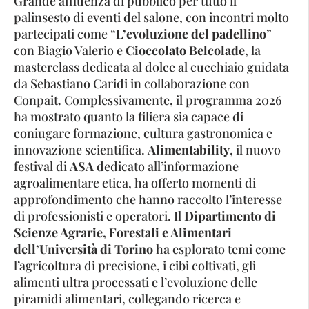
Grande affluenza di pubblico per tutto il
palinsesto di eventi del salone, con incontri molto
partecipati come “
L’evoluzione del padellino
”
con Biagio Valerio e
Cioccolato Belcolade
, la
masterclass dedicata al dolce al cucchiaio guidata
da Sebastiano Caridi in collaborazione con
Conpait. Complessivamente, il programma 2026
ha mostrato quanto la filiera sia capace di
coniugare formazione, cultura gastronomica e
innovazione scientifica.
Alimentability
, il nuovo
festival di
ASA
dedicato all’informazione
agroalimentare etica, ha offerto momenti di
approfondimento che hanno raccolto l’interesse
di professionisti e operatori. Il
Dipartimento di
Scienze Agrarie, Forestali e Alimentari
dell’Università di Torino
ha esplorato temi come
l’agricoltura di precisione, i cibi coltivati, gli
alimenti ultra processati e l’evoluzione delle
piramidi alimentari, collegando ricerca e