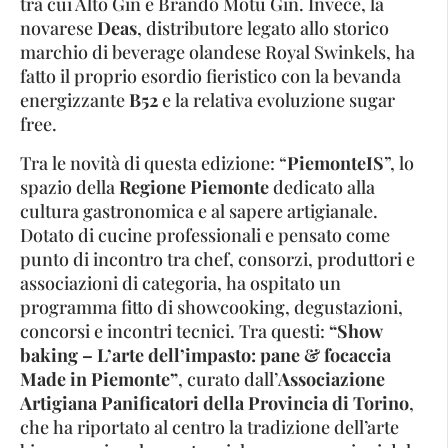
tra cui Alto Gin e Brando Motu Gin. Invece, la
novarese
Deas
, distributore legato allo storico
marchio di beverage olandese Royal Swinkels, ha
fatto il proprio esordio fieristico con la bevanda
energizzante
B52
e la relativa evoluzione sugar
free.
Tra le novità di questa edizione: “
PiemonteIS
”, lo
spazio della
Regione Piemonte
dedicato alla
cultura gastronomica e al sapere artigianale.
Dotato di cucine professionali e pensato come
punto di incontro tra chef, consorzi, produttori e
associazioni di categoria, ha ospitato un
programma fitto di showcooking, degustazioni,
concorsi e incontri tecnici. Tra questi:
“Show
baking – L’arte dell’impasto: pane & focaccia
Made in Piemonte”
, curato dall’
Associazione
Artigiana Panificatori della Provincia di Torino
,
che ha riportato al centro la tradizione dell’arte