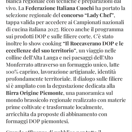
bianca regionale con tecniche e preparazioni dal
vivo. La
Federazione Italiana Cuochi
ha portato la
selezione regionale del
concorso “Lady Chef”
,
tappa valida per accedere ai Campionati nazionali
di cucina italiana 2027. Ricco anche il programma
sui prodotti DOP e sulle filiere corte. C’è stato
inoltre lo show cooking
“Il Roccaverano DOP e le
eccellenze del suo territorio”
, un viaggio nelle
colline dell’Alta Langa e nei paesaggi dell’Alto
Monferrato attraverso un formaggio unico, latte
100% caprino, lavorazione artigianale, identità
profondamente territoriale. Il dialogo sulle filiere
si è ampliato con la degustazione dedicata alla
Birra Origine Piemonte
, una panoramica sul
mondo brassicolo regionale realizzato con materie
prime coltivate e trasformate localmente,
arricchita da proposte di abbinamento con
formaggi DOP piemontesi.