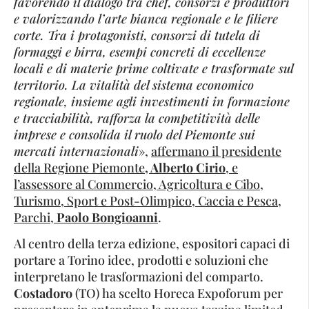
favorendo il dialogo tra chef, consorzi e produttori
e valorizzando l’arte bianca regionale e le filiere
corte. Tra i protagonisti, consorzi di tutela di
formaggi e birra, esempi concreti di eccellenze
locali e di materie prime coltivate e trasformate sul
territorio. La vitalità del sistema economico
regionale, insieme agli investimenti in formazione
e tracciabilità, rafforza la competitività delle
imprese e consolida il ruolo del Piemonte sui
mercati internazionali
»,
affermano il presidente
della Regione Piemonte
, Alberto Cirio
, e
l’assessore al Commercio, Agricoltura e Cibo,
Turismo, Sport e Post-Olimpico, Caccia e Pesca,
Parchi,
Paolo Bongioanni
.
Al centro della terza edizione, espositori capaci di
portare a Torino idee, prodotti e soluzioni che
interpretano le trasformazioni del comparto.
Costadoro
(TO) ha scelto Horeca Expoforum per