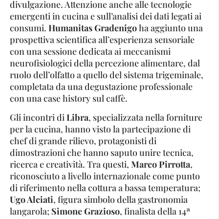
divulgazione. Attenzione anche alle tecnologie
emergenti in cucina e sull’analisi dei dati legati ai
consumi.
Humanitas Gradenigo
ha aggiunto una
prospettiva scientifica all’esperienza sensoriale
con una sessione dedicata ai meccanismi
neurofisiologici della percezione alimentare, dal
ruolo dell’olfatto a quello del sistema trigeminale,
completata da una degustazione professionale
con una case history sul caffè.
Gli incontri di
Libra
, specializzata nella forniture
per la cucina, hanno visto la partecipazione di
chef di grande rilievo, protagonisti di
dimostrazioni che hanno saputo unire tecnica,
ricerca e creatività. Tra questi,
Marco Pirrotta
,
riconosciuto a livello internazionale come punto
di riferimento nella cottura a bassa temperatura;
Ugo Alciati
, figura simbolo della gastronomia
langarola;
Simone Grazioso
, finalista della 14ª