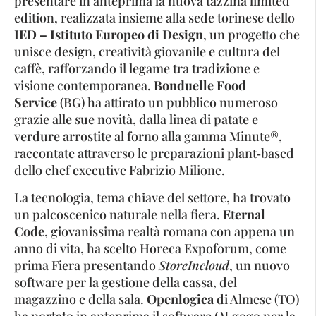
presentare in anteprima la nuova tazzina limited
edition, realizzata insieme alla sede torinese dello
IED – Istituto Europeo di Design
, un progetto che
unisce design, creatività giovanile e cultura del
caffè, rafforzando il legame tra tradizione e
visione contemporanea.
Bonduelle Food
Service
(BG) ha attirato un pubblico numeroso
grazie alle sue novità, dalla linea di patate e
verdure arrostite al forno alla gamma Minute®,
raccontate attraverso le preparazioni plant‑based
dello chef executive Fabrizio Milione.
La tecnologia, tema chiave del settore, ha trovato
un palcoscenico naturale nella fiera.
Eternal
Code
, giovanissima realtà romana con appena un
anno di vita, ha scelto Horeca Expoforum, come
prima Fiera presentando
StoreIncloud
, un nuovo
software per la gestione della cassa, del
magazzino e della sala.
Openlogica
di Almese (TO)
ha portato in anteprima il software OLgogo per la