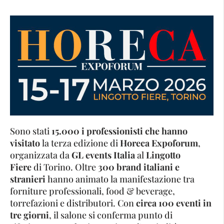
Sono stati
15.000 i professionisti che hanno
visitato
la terza edizione di
Horeca Expoforum
,
organizzata da
GL events Italia
al
Lingotto
Fiere
di Torino. Oltre
300 brand italiani e
stranieri
hanno animato la manifestazione tra
forniture professionali, food & beverage,
torrefazioni e distributori. Con
circa 100 eventi in
tre giorni
, il salone si conferma punto di