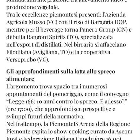
produzione vegetale.
Tra le eccellenze piemontesi presenti: l’Azienda
Agricola Musso (VC) con il riso di Baraggia DOP,
mentre per il beverage torna Panero Group (CN) e
debutta Rangoni Spirits (TO), specializzata
nell’export di distillati. Nel birrario si affacciano
Filodilana (Avigliana, TO) e la cooperativa
Versoprobo (VC).
Gli approfondimenti sulla lotta allo spreco
alimentare
L’argomento trova spazio tra i numerosi
appuntamenti del pomeriggio, come il convegno
“Legge 166: 10 anni contro lo spreco. E adesso?”
(ore 17:00), che approfondisce prospettive e
sviluppi futuri della normativa.
Nel frattempo, la PiemonteIS Arena della Regione
Piemonte ospita lo show cooking curato da Ascom
Epat e Federazione Italiana Cuochi (ore 16.00).