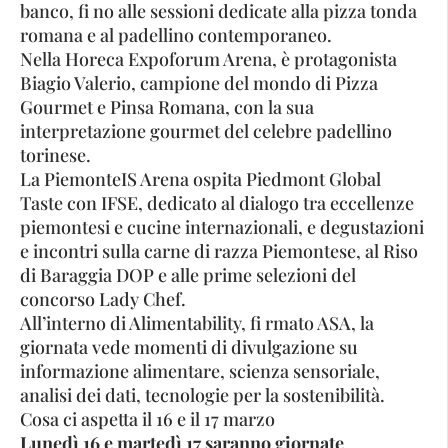
banco, fi no alle sessioni dedicate alla pizza tonda
romana e al padellino contemporaneo.
Nella Horeca Expoforum Arena, è protagonista
Biagio Valerio, campione del mondo di Pizza
Gourmet e Pinsa Romana, con la sua
interpretazione gourmet del celebre padellino
torinese.
La PiemonteIS Arena ospita Piedmont Global
Taste con IFSE, dedicato al dialogo tra eccellenze
piemontesi e cucine internazionali, e degustazioni
e incontri sulla carne di razza Piemontese, al Riso
di Baraggia DOP e alle prime selezioni del
concorso Lady Chef.
All’interno di Alimentability, fi rmato ASA, la
giornata vede momenti di divulgazione su
informazione alimentare, scienza sensoriale,
analisi dei dati, tecnologie per la sostenibilità.
Cosa ci aspetta il 16 e il 17 marzo
Lunedì 16 e martedì 17 saranno giornate