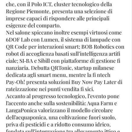
che, con il Polo ICT, cluster tecnologico della
Regione Piemonte, presenta una selezione di
imprese capaci di rispondere alle principali
esigenze del comparto.
Nel salone spiccano inoltre esempi virtuosi come
6DOF Lab con Lumen, il sistema di lampade con
QR Code per interazioni smart; BOB Robotics con
robot di accoglienza basati sull’intelligenza artifi
ciale; SI‑BA e Sibill con piattaforme di gestione fi
nanziaria. Debutta QRTonic, startup milanese
dedicata agli smart menu, mentre la fi ntech
Pay‑Oh! presenta soluzioni Buy Now Pay Later di
rateizzazione nei punti vendita fi sici.
Accanto al progresso tecnologico, l’evento pone
l’accento anche sulla sostenibilità: Aqua Farm e
LangaPonica valorizzano il modello circolare
dell’acquaponica, una coltivazione fuori suolo,
priva di pesticidi e a ridotto consumo idrico,
fondata sull’integrazione tra allevamento ittico e