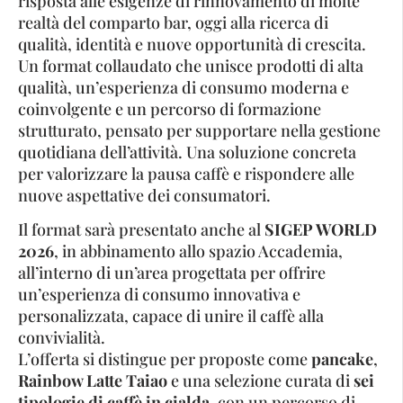
risposta alle esigenze di rinnovamento di molte
realtà del comparto bar, oggi alla ricerca di
qualità, identità e nuove opportunità di crescita.
Un format collaudato che unisce prodotti di alta
qualità, un’esperienza di consumo moderna e
coinvolgente e un percorso di formazione
strutturato, pensato per supportare nella gestione
quotidiana dell’attività. Una soluzione concreta
per valorizzare la pausa caffè e rispondere alle
nuove aspettative dei consumatori.
Il format sarà presentato anche al
SIGEP WORLD
2026
, in abbinamento allo spazio Accademia,
all’interno di un’area progettata per offrire
un’esperienza di consumo innovativa e
personalizzata, capace di unire il caffè alla
convivialità.
L’offerta si distingue per proposte come
pancake
,
Rainbow Latte Taiao
e una selezione curata di
sei
tipologie di caffè in cialda
, con un percorso di