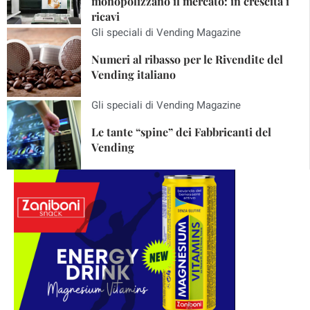
monopolizzano il mercato: in crescita i
ricavi
Gli speciali di Vending Magazine
Numeri al ribasso per le Rivendite del
Vending italiano
Gli speciali di Vending Magazine
Le tante “spine” dei Fabbricanti del
Vending