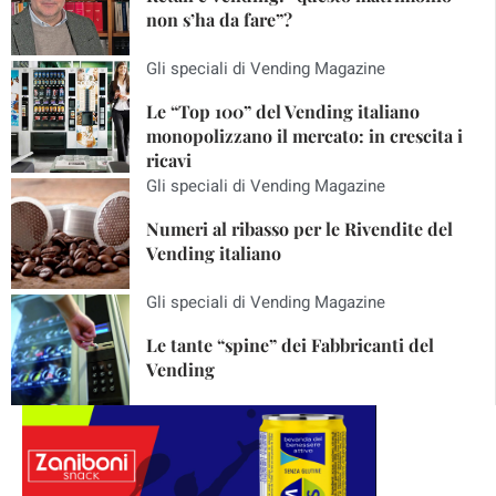
non s’ha da fare”?
Gli speciali di Vending Magazine
Le “Top 100” del Vending italiano
monopolizzano il mercato: in crescita i
ricavi
Gli speciali di Vending Magazine
Numeri al ribasso per le Rivendite del
Vending italiano
Gli speciali di Vending Magazine
Le tante “spine” dei Fabbricanti del
Vending