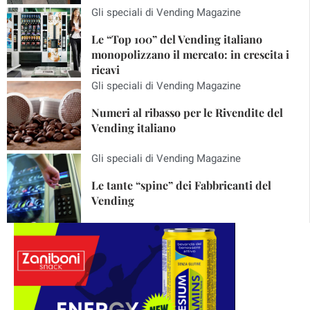
Gli speciali di Vending Magazine
Le “Top 100” del Vending italiano
monopolizzano il mercato: in crescita i
ricavi
Gli speciali di Vending Magazine
Numeri al ribasso per le Rivendite del
Vending italiano
Gli speciali di Vending Magazine
Le tante “spine” dei Fabbricanti del
Vending