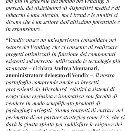
ma più in generale nel mondo del Vending. Il
mercato dei distributori di dispositivi medici e di
tabacchi è una nicchia, ma i trend e le analisi
ci
dicono che è un settore dall’altissimo potenziale e
in espansione».
“
Vendix nasce da un’esperienza consolidata nel
settore del Vending, che ci consente di realizzare
progetti ottimizzati in funzione dei componenti
esistenti sul mercato, utilizzando le tecnologie più
avanzate
– dichiara
Andrea Montanari,
amministratore delegato di Vendix
–.
Il nostro
portafoglio comprende anche 10 brevetti,
provenienti da Microhard,
relativi a sistemi di
erogazione esclusiva e innovativa con facoltà di
vendere in modo semplificato prodotti di
packaging variegati. Siamo contenti di entrare nel
perimetro di un partner strategico come FAS, che ci
darà la giusta spinta per soddisfare le esigenze dei