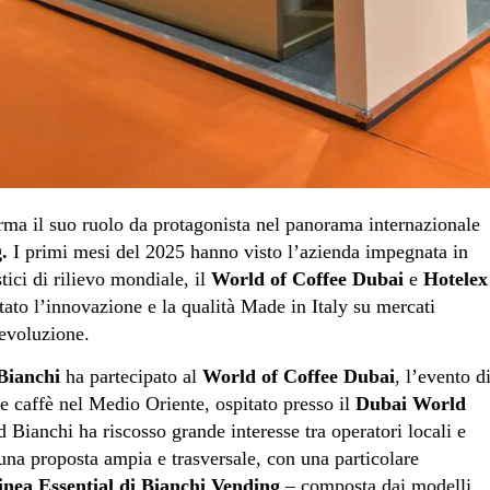
rma il suo ruolo da protagonista nel panorama internazionale
.
I primi mesi del 2025 hanno visto l’azienda impegnata in
tici di rilievo mondiale, il
World of Coffee Dubai
e
Hotelex
tato l’innovazione e la qualità Made in Italy su mercati
 evoluzione.
Bianchi
ha partecipato al
World of Coffee Dubai
, l’evento d
ore caffè nel Medio Oriente, ospitato presso il
Dubai World
 Bianchi ha riscosso grande interesse tra operatori locali e
 una proposta ampia e trasversale, con una particolare
inea Essential di Bianchi Vending
– composta dai modelli