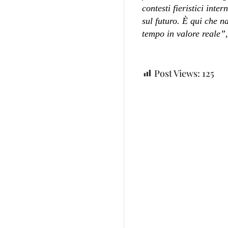
contesti fieristici int
sul futuro. È qui che n
tempo in valore reale”
Post Views:
125