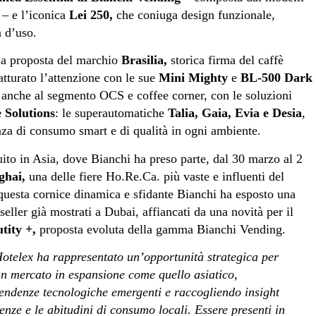
– e l’iconica
Lei 250,
che coniuga design funzionale,
à d’uso.
 la proposta del marchio
Brasilia,
storica firma del caffè
atturato l’attenzione con le sue
Mini Mighty
e
BL-500 Dark
o anche al segmento OCS e coffee corner, con le soluzioni
 Solutions
: le superautomatiche
Talia, Gaia, Evia e Desia
,
nza di consumo smart e di qualità in ogni ambiente.
uito in Asia, dove Bianchi ha preso parte, dal 30 marzo al 2
ghai,
una delle fiere Ho.Re.Ca. più vaste e influenti del
 questa cornice dinamica e sfidante Bianchi ha esposto una
seller già mostrati a Dubai, affiancati da una novità per il
tity +,
proposta evoluta della gamma Bianchi Vending.
otelex ha rappresentato un’opportunità strategica per
un mercato in espansione come quello asiatico,
tendenze tecnologiche emergenti e raccogliendo insight
enze e le abitudini di consumo locali. Essere presenti in